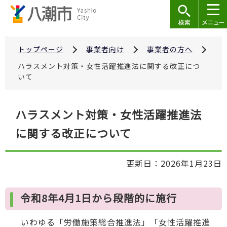
こ
の
ペ
ー
トップページ
事業者向け
事業者の方へ
ジ
ハラスメント対策・女性活躍推進法に関する改正につ
の
いて
先
頭
本
ハラスメント対策・女性活躍推進法
で
文
す
に関する改正について
こ
こ
か
更新日：2026年1月23日
ら
令和8年4月1日から段階的に施行
いわゆる「労働施策総合推進法」「女性活躍推進