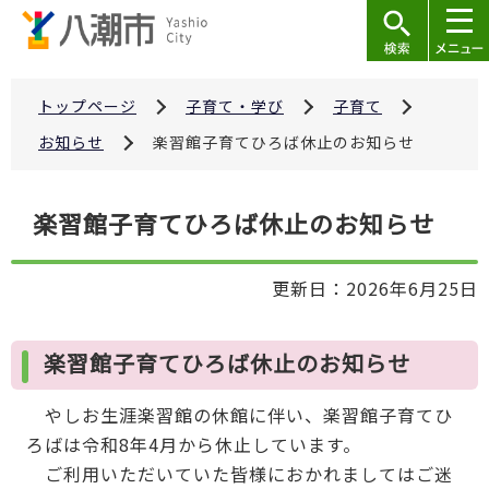
こ
の
ペ
ー
トップページ
子育て・学び
子育て
ジ
お知らせ
楽習館子育てひろば休止のお知らせ
の
先
本
楽習館子育てひろば休止のお知らせ
頭
文
で
こ
す
更新日：2026年6月25日
こ
か
ら
楽習館子育てひろば休止のお知らせ
やしお生涯楽習館の休館に伴い、楽習館子育てひ
ろばは令和8年4月から休止しています。
ご利用いただいていた皆様におかれましてはご迷