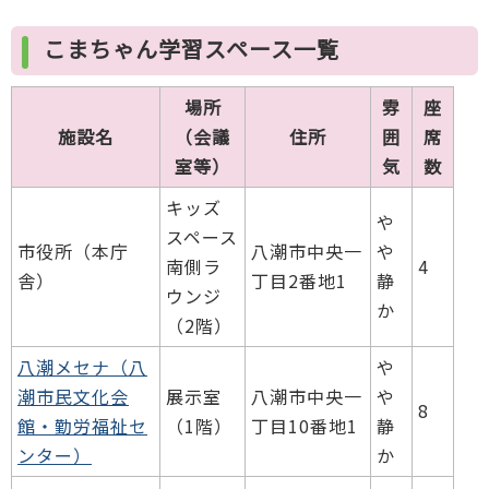
こまちゃん学習スペース一覧
場所
雰
座
施設名
（会議
住所
囲
席
室等）
気
数
キッズ
や
スペース
市役所（本庁
八潮市中央一
や
南側ラ
4
舎）
丁目2番地1
静
ウンジ
か
（2階）
八潮メセナ（八
や
潮市民文化会
展示室
八潮市中央一
や
8
館・勤労福祉セ
（1階）
丁目10番地1
静
ンター）
か