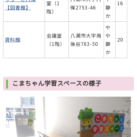
室（1
16
【図書館】
條2753-46
静
階）
か
や
会議室
八潮市大字南
や
資料館
20
（1階）
後谷763-50
静
か
こまちゃん学習スペースの様子