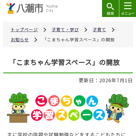
こ
の
ペ
ー
トップページ
子育て・学び
子育て
ジ
お知らせ
「こまちゃん学習スペース」の開放
の
先
本
「こまちゃん学習スペース」の開放
頭
文
で
こ
す
更新日：2026年7月1日
こ
か
ら
主に学校の宿題や試験勉強などをするこどもたちに