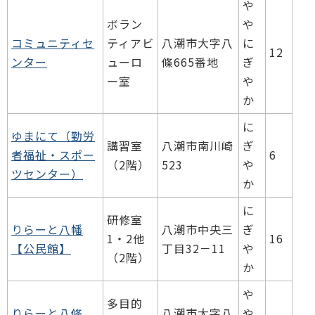
や
ボラン
や
コミュニティセ
ティアビ
八潮市大字八
に
12
ンター
ューロ
條665番地
ぎ
ー室
や
か
に
ゆまにて（勤労
講習室
八潮市南川崎
ぎ
者福祉・スポー
6
（2階）
523
や
ツセンター）
か
に
研修室
りらーと八幡
八潮市中央三
ぎ
1・2他
16
【公民館】
丁目32－11
や
（2階）
か
や
多目的
りらーと八條
八潮市大字八
や