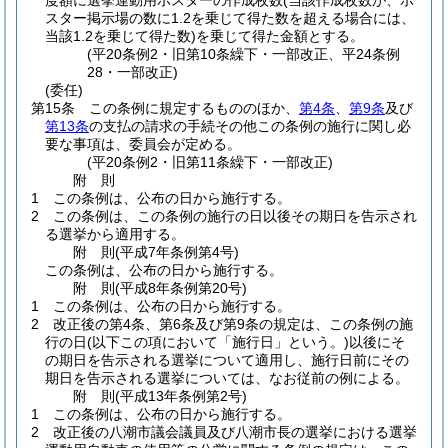
度額に選挙運動用ポスターの作成枚数
(当該作成枚数が、ポ
スター掲示場の数に1.2を乗じて得た数を超える場合には、
当該1.2を乗じて得た数)
を乗じて得た金額とする。
(平20条例2・旧第10条繰下・一部改正、平24条例
28・一部改正)
(委任)
第15条
この条例に規定するもののほか、
第4条
、
第9条
及び
第13条
の支払の請求の手続その他この条例の施行に関し必
要な事項は、委員会が定める。
(平20条例2・旧第11条繰下・一部改正)
附
則
1
この条例は、公布の日から施行する。
2
この条例は、この条例の施行の日以後その期日を告示され
る選挙から適用する。
附
則
(平成7年
条例第4号)
この条例は、公布の日から施行する。
附
則
(平成8年
条例第20号)
1
この条例は、公布の日から施行する。
2
改正後の第4条、第6条及び第9条の規定は、この条例の施
行の日
(以下この項において「施行日」という。)
以後にそ
の期日を告示される選挙について適用し、施行日前にその
期日を告示される選挙については、なお従前の例による。
附
則
(平成13年
条例第2号)
1
この条例は、公布の日から施行する。
2
改正後の八潮市議会議員及び八潮市長の選挙における選挙