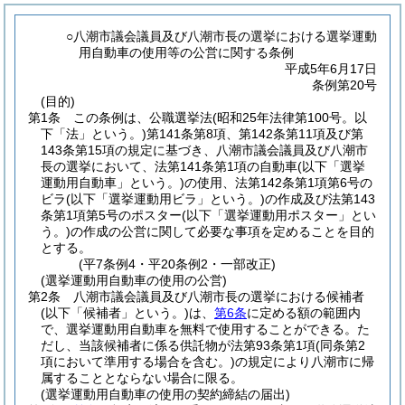
○八潮市議会議員及び八潮市長の選挙における選挙運動
用自動車の使用等の公営に関する条例
平成5年6月17日
条例第20号
(目的)
第1条
この条例は、公職選挙法
(昭和25年法律第100号。以
下「法」という。)
第141条第8項、第142条第11項及び第
143条第15項の規定に基づき、八潮市議会議員及び八潮市
長の選挙において、法第141条第1項の自動車
(以下「選挙
運動用自動車」という。)
の使用、法第142条第1項第6号の
ビラ
(以下「選挙運動用ビラ」という。)
の作成及び法第143
条第1項第5号のポスター
(以下「選挙運動用ポスター」とい
う。)
の作成の公営に関して必要な事項を定めることを目的
とする。
(平7条例4・平20条例2・一部改正)
(選挙運動用自動車の使用の公営)
第2条
八潮市議会議員及び八潮市長の選挙における候補者
(以下「候補者」という。)
は、
第6条
に定める額の範囲内
で、選挙運動用自動車を無料で使用することができる。
た
だし、当該候補者に係る供託物が法第93条第1項
(同条第2
項において準用する場合を含む。)
の規定により八潮市に帰
属することとならない場合に限る。
(選挙運動用自動車の使用の契約締結の届出)