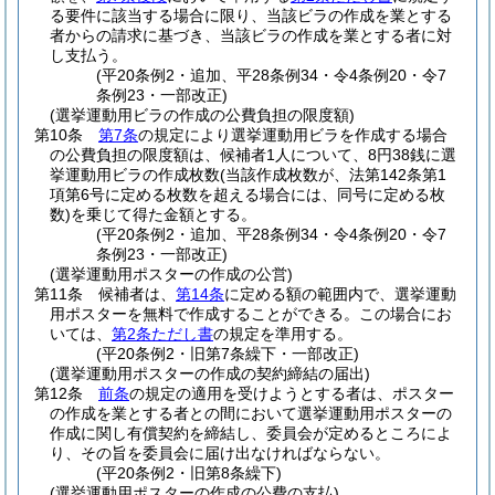
る要件に該当する場合に限り、当該ビラの作成を業とする
者からの請求に基づき、当該ビラの作成を業とする者に対
し支払う。
(平20条例2・追加、平28条例34・令4条例20・令7
条例23・一部改正)
(選挙運動用ビラの作成の公費負担の限度額)
第10条
第7条
の規定により選挙運動用ビラを作成する場合
の公費負担の限度額は、候補者1人について、8円38銭に選
挙運動用ビラの作成枚数
(当該作成枚数が、法第142条第1
項第6号に定める枚数を超える場合には、同号に定める枚
数)
を乗じて得た金額とする。
(平20条例2・追加、平28条例34・令4条例20・令7
条例23・一部改正)
(選挙運動用ポスターの作成の公営)
第11条
候補者は、
第14条
に定める額の範囲内で、選挙運動
用ポスターを無料で作成することができる。
この場合にお
いては、
第2条ただし書
の規定を準用する。
(平20条例2・旧第7条繰下・一部改正)
(選挙運動用ポスターの作成の契約締結の届出)
第12条
前条
の規定の適用を受けようとする者は、ポスター
の作成を業とする者との間において選挙運動用ポスターの
作成に関し有償契約を締結し、委員会が定めるところによ
り、その旨を委員会に届け出なければならない。
(平20条例2・旧第8条繰下)
(選挙運動用ポスターの作成の公費の支払)