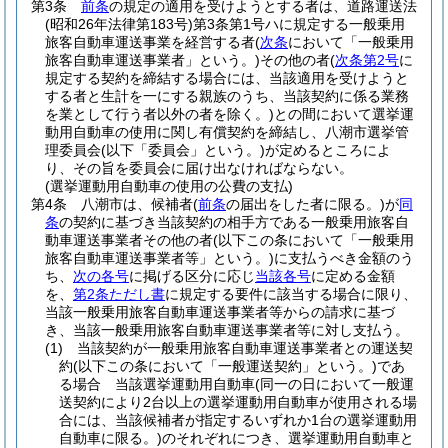
第3条
前条
の規定の適用を受けようとする者は、道路運送法
(昭和26年法律第183号)
第3条第1号ハに規定する一般乗用
旅客自動車運送事業を経営する者
(
次条
において「一般乗用
旅客自動車運送事業者」という。)
その他の者
(
次条第2号
に
規定する契約を締結する場合には、当該適用を受けようと
する者と生計を一にする親族のうち、当該契約に係る業務
を業として行う者以外の者を除く。)
との間において選挙運
動用自動車の使用に関し有償契約を締結し、八潮市選挙管
理委員会
(以下「委員会」という。)
が定めるところによ
り、その旨を委員会に届け出なければならない。
(選挙運動用自動車の使用の公費の支払)
第4条
八潮市は、候補者
(
前条
の届出をした者に限る。)
が
同
条
の契約に基づき当該契約の相手方である一般乗用旅客自
動車運送事業者その他の者
(以下この条において「一般乗用
旅客自動車運送事業者等」という。)
に支払うべき金額のう
ち、
次の各号
に掲げる区分に応じ
当該各号
に定める金額
を、
第2条ただし書
に規定する要件に該当する場合に限り、
当該一般乗用旅客自動車運送事業者等からの請求に基づ
き、当該一般乗用旅客自動車運送事業者等に対し支払う。
(1)
当該契約が一般乗用旅客自動車運送事業者との運送契
約
(以下この条において「一般運送契約」という。)
であ
る場合 当該選挙運動用自動車
(同一の日において一般運
送契約により2台以上の選挙運動用自動車が使用される場
合には、当該候補者が指定するいずれか1台の選挙運動用
自動車に限る。)
のそれぞれにつき、選挙運動用自動車と