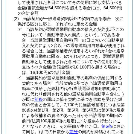
して使用された各日についてその使用に対し支払うべき
金額
(当該金額が64,500円を超える場合には、64,500円)
の合計金額
(2)
当該契約が一般運送契約以外の契約である場合 次に
掲げる区分に応じ、それぞれに定める金額
ア
当該契約が選挙運動用自動車の借入れ契約
(以下この
号において「自動車借入れ契約」という。)
である場
合 当該選挙運動用自動車
(同一の日において自動車借
入れ契約により2台以上の選挙運動用自動車が使用され
る場合には、当該候補者が指定するいずれか1台の選挙
運動用自動車に限る。)
のそれぞれにつき、選挙運動用
自動車として使用された各日についてその使用に対し
支払うべき金額
(当該金額が16,100円を超える場合に
は、16,100円)
の合計金額
イ
当該契約が選挙運動用自動車の燃料の供給に関する
契約である場合 当該契約に基づき当該選挙運動用自
動車に供給した燃料の代金
(当該選挙運動用自動車
(こ
れに代わり使用される他の選挙運動用自動車を含む。)
が既に
前条
の届出に係る契約に基づき供給を受けた燃
料の代金と合算して、7,700円に当該候補者につき法第
86条の4第1項、第2項、第5項、第6項又は第8項の規定
による候補者の届出のあった日から当該選挙の期日の
前日
(法第100条第4項の規定により投票を行わないこ
ととなったときは、その事由が生じた日。
第6条
におい
て同じ。)
までの日数から
前号
の契約が締結されている