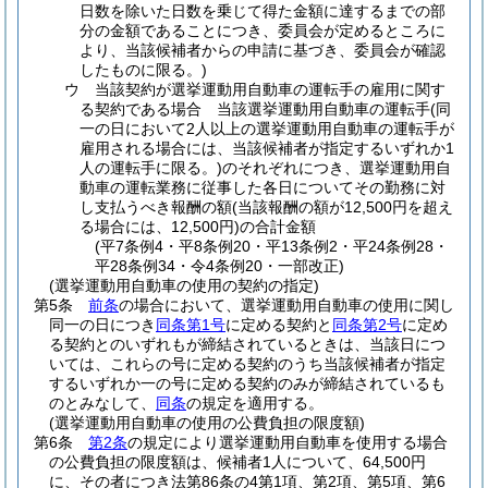
日数を除いた日数を乗じて得た金額に達するまでの部
分の金額であることにつき、委員会が定めるところに
より、当該候補者からの申請に基づき、委員会が確認
したものに限る。)
ウ
当該契約が選挙運動用自動車の運転手の雇用に関す
る契約である場合 当該選挙運動用自動車の運転手
(同
一の日において2人以上の選挙運動用自動車の運転手が
雇用される場合には、当該候補者が指定するいずれか1
人の運転手に限る。)
のそれぞれにつき、選挙運動用自
動車の運転業務に従事した各日についてその勤務に対
し支払うべき報酬の額
(当該報酬の額が12,500円を超え
る場合には、12,500円)
の合計金額
(平7条例4・平8条例20・平13条例2・平24条例28・
平28条例34・令4条例20・一部改正)
(選挙運動用自動車の使用の契約の指定)
第5条
前条
の場合において、選挙運動用自動車の使用に関し
同一の日につき
同条第1号
に定める契約と
同条第2号
に定め
る契約とのいずれもが締結されているときは、当該日につ
いては、これらの号に定める契約のうち当該候補者が指定
するいずれか一の号に定める契約のみが締結されているも
のとみなして、
同条
の規定を適用する。
(選挙運動用自動車の使用の公費負担の限度額)
第6条
第2条
の規定により選挙運動用自動車を使用する場合
の公費負担の限度額は、候補者1人について、64,500円
に、その者につき法第86条の4第1項、第2項、第5項、第6