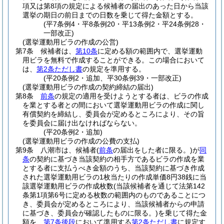
項又は第8項の規定による候補者の届出のあった日から当該
選挙の期日の前日までの日数を乗じて得た金額とする。
(平7条例4・平8条例20・平13条例2・平24条例28・
一部改正)
(選挙運動用ビラの作成の公営)
第7条
候補者は、
第10条
に定める額の範囲内で、選挙運動
用ビラを無料で作成することができる。
この場合において
は、
第2条ただし書
の規定を準用する。
(平20条例2・追加、平30条例39・一部改正)
(選挙運動用ビラの作成の契約締結の届出)
第8条
前条
の規定の適用を受けようとする者は、ビラの作成
を業とする者との間において選挙運動用ビラの作成に関し
有償契約を締結し、委員会が定めるところにより、その旨
を委員会に届け出なければならない。
(平20条例2・追加)
(選挙運動用ビラの作成の公費の支払)
第9条
八潮市は、候補者
(
前条
の届出をした者に限る。)
が
同
条
の契約に基づき当該契約の相手方であるビラの作成を業
とする者に支払うべき金額のうち、当該契約に基づき作成
された選挙運動用ビラの1枚当たりの作成単価8円38銭に当
該選挙運動用ビラの作成枚数
(当該候補者を通じて法第142
条第1項第6号に定める枚数の範囲内のものであることにつ
き、委員会が定めるところにより、当該候補者からの申請
に基づき、委員会が確認したものに限る。)
を乗じて得た金
額を、
第7条後段
において準用する
第2条ただし書
に規定す