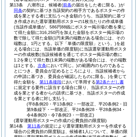
第13条
八潮市は、候補者
(
前条
の届出をした者に限る。)
が
同条
の契約に基づき当該契約の相手方であるポスターの作
成を業とする者に支払うべき金額のうち、当該契約に基づ
き作成された選挙運動用ポスターの1枚当たりの作成単価
(当該作成単価が、586円88銭にポスター掲示場の数を乗じ
て得た金額に316,250円を加えた金額をポスター掲示場の
数で除して得た金額
(1円未満の端数がある場合には、その
端数は、1円とする。以下「単価の限度額」という。)
を超
える場合には、当該単価の限度額)
に当該選挙運動用ポスタ
ーの作成枚数
(当該候補者を通じてポスター掲示場の数に
1.2を乗じて得た数
(1未満の端数がある場合には、その端数
は1とする。
次条
において同じ。)
の範囲内のものであるこ
とにつき、委員会が定めるところにより、当該候補者から
の申請に基づき、委員会が確認したものに限る。)
を乗じて
得た金額を、
第11条後段
において準用する
第2条ただし書
に規定する要件に該当する場合に限り、当該ポスターの作
成を業とする者からの請求に基づき、当該ポスターの作成
を業とする者に対し支払う。
(平8条例20・平13条例2・一部改正、平20条例2・旧
第9条繰下・一部改正、平24条例28・平28条例34・
令4条例20・令7条例23・一部改正)
(選挙運動用ポスターの作成の公費負担の限度額)
第14条
第11条
の規定により選挙運動用ポスターを作成する
場合の公費負担の限度額は、候補者1人について、単価の限