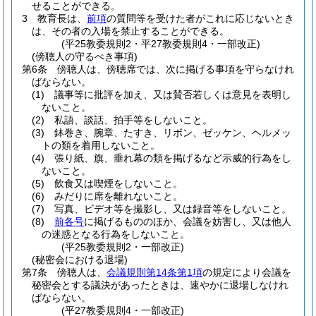
せることができる。
3
教育長は、
前項
の質問等を受けた者がこれに応じないとき
は、その者の入場を禁止することができる。
(平25教委規則2・平27教委規則4・一部改正)
(傍聴人の守るべき事項)
第6条
傍聴人は、傍聴席では、次に掲げる事項を守らなけれ
ばならない。
(1)
議事等に批評を加え、又は賛否若しくは意見を表明し
ないこと。
(2)
私語、談話、拍手等をしないこと。
(3)
鉢巻き、腕章、たすき、リボン、ゼッケン、ヘルメッ
トの類を着用しないこと。
(4)
張り紙、旗、垂れ幕の類を掲げるなど示威的行為をし
ないこと。
(5)
飲食又は喫煙をしないこと。
(6)
みだりに席を離れないこと。
(7)
写真、ビデオ等を撮影し、又は録音等をしないこと。
(8)
前各号
に掲げるもののほか、会議を妨害し、又は他人
の迷惑となる行為をしないこと。
(平25教委規則2・一部改正)
(秘密会における退場)
第7条
傍聴人は、
会議規則第14条第1項
の規定により会議を
秘密会とする議決があったときは、速やかに退場しなけれ
ばならない。
(平27教委規則4・一部改正)