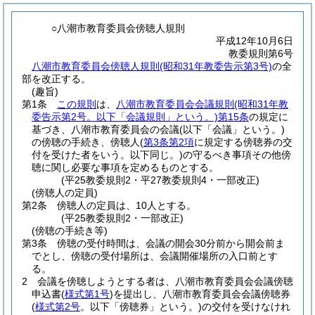
○八潮市教育委員会傍聴人規則
平成12年10月6日
教委規則第6号
八潮市教育委員会傍聴人規則(昭和31年教委告示第3号)
の全
部を改正する。
(趣旨)
第1条
この規則
は、
八潮市教育委員会会議規則
(昭和31年教
委告示第2号。以下「会議規則」という。)
第15条
の規定に
基づき、八潮市教育委員会の会議
(以下「会議」という。)
の傍聴の手続き、傍聴人
(
第3条第2項
に規定する傍聴券の交
付を受けた者をいう。以下同じ。)
の守るべき事項その他傍
聴に関し必要な事項を定めるものとする。
(平25教委規則2・平27教委規則4・一部改正)
(傍聴人の定員)
第2条
傍聴人の定員は、10人とする。
(平25教委規則2・一部改正)
(傍聴の手続き等)
第3条
傍聴の受付時間は、会議の開会30分前から開会前ま
でとし、傍聴の受付場所は、会議開催場所の入口前とす
る。
2
会議を傍聴しようとする者は、八潮市教育委員会会議傍聴
申込書
(
様式第1号
)
を提出し、八潮市教育委員会会議傍聴券
(
様式第2号
。以下「傍聴券」という。)
の交付を受けなけれ