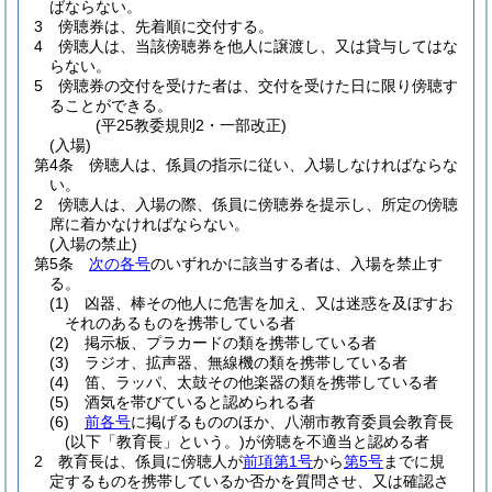
ばならない。
3
傍聴券は、先着順に交付する。
4
傍聴人は、当該傍聴券を他人に譲渡し、又は貸与してはな
らない。
5
傍聴券の交付を受けた者は、交付を受けた日に限り傍聴す
ることができる。
(平25教委規則2・一部改正)
(入場)
第4条
傍聴人は、係員の指示に従い、入場しなければならな
い。
2
傍聴人は、入場の際、係員に傍聴券を提示し、所定の傍聴
席に着かなければならない。
(入場の禁止)
第5条
次の各号
のいずれかに該当する者は、入場を禁止す
る。
(1)
凶器、棒その他人に危害を加え、又は迷惑を及ぼすお
それのあるものを携帯している者
(2)
掲示板、プラカードの類を携帯している者
(3)
ラジオ、拡声器、無線機の類を携帯している者
(4)
笛、ラッパ、太鼓その他楽器の類を携帯している者
(5)
酒気を帯びていると認められる者
(6)
前各号
に掲げるもののほか、八潮市教育委員会教育長
(以下「教育長」という。)
が傍聴を不適当と認める者
2
教育長は、係員に傍聴人が
前項第1号
から
第5号
までに規
定するものを携帯しているか否かを質問させ、又は確認さ