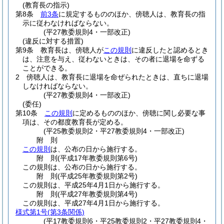
(教育長の指示)
第8条
前3条
に規定するもののほか、傍聴人は、教育長の指
示に従わなければならない。
(平27教委規則4・一部改正)
(違反に対する措置)
第9条
教育長は、傍聴人が
この規則
に違反したと認めるとき
は、注意を与え、従わないときは、その者に退場を命ずる
ことができる。
2
傍聴人は、教育長に退場を命ぜられたときは、直ちに退場
しなければならない。
(平27教委規則4・一部改正)
(委任)
第10条
この規則
に定めるもののほか、傍聴に関し必要な事
項は、その都度教育長が定める。
(平25教委規則2・平27教委規則4・一部改正)
附
則
この規則
は、公布の日から施行する。
附
則
(平成17年
教委規則第6号)
この規則は、公布の日から施行する。
附
則
(平成25年
教委規則第2号)
この規則は、平成25年4月1日から施行する。
附
則
(平成27年
教委規則第4号)
この規則は、平成27年4月1日から施行する。
様式第1号
(第3条関係)
(平17教委規則6・平25教委規則2・平27教委規則4・