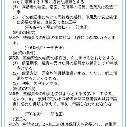
れかに該当する工事に必要な経費とする。
(1)
高齢者の居室、浴室、便所等の増築、改築又は改造工
事
(2)
その他居宅において高齢者の通行、使用及び安全確保
に必要な増築、改築又は改造工事
(平6条例9・平24条例17・一部改正)
(融資の限度)
第4条
整備資金の融資の限度額は、1件につき200万円とす
る。
(平6条例9・一部改正)
(融資の条件)
第5条
整備資金の融資の条件は、次に掲げるとおりとする。
(1)
償還期限 融資を受けた月の翌月から起算して10年以
内とする。
(2)
償還方法 元金均等月賦償還とする。
ただし、繰上償
還をすることができる。
(3)
利率 無利子とする。
(融資の申請)
第6条
整備資金の融資を受けようとする者
(以下「申請者」
という。)
は、規則で定める高齢者居室等整備資金融資申請
書に必要な書類を添えて、市長に申請しなければならな
い。
(平6条例9・一部改正)
(保証人)
第7条
申請者は、2人以上の連帯保証人を必要とし、連帯保