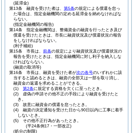
(延滞金)
第13条
融資を受けた者は、
第5条
の規定による償還を怠っ
た場合は、指定金融機関の定める延滞金を納めなければな
らない。
(指定金融機関の報告)
第14条
指定金融機関は、整備資金の融資を行ったとき及び
償還を受けたときは、市長に融資状況及び償還状況の報告
をしなければならない。
(利子補給)
第15条
市長は、
前条
の規定により融資状況及び償還状況の
報告を受けたときは、指定金融機関に対し利子を納入しな
ければならない。
(融資の取消等)
第16条
市長は、融資を受けた者が
次の各号
のいずれかに該
当すると認めるときは、融資の全部又は一部を取り消し、
融資金の返還を求めることができる。
(1)
第2条
に規定する資格を欠くに至ったとき。
(2)
虚偽の申請その他不正の手段により融資を受けたと
き。
(3)
故意に融資金の償還を怠ったとき。
(4)
融資の決定通知を受けた日から90日以内に工事に着手
しないとき。
(5)
その他不正行為があったとき。
(平24条例17・一部改正)
(処分の制限)