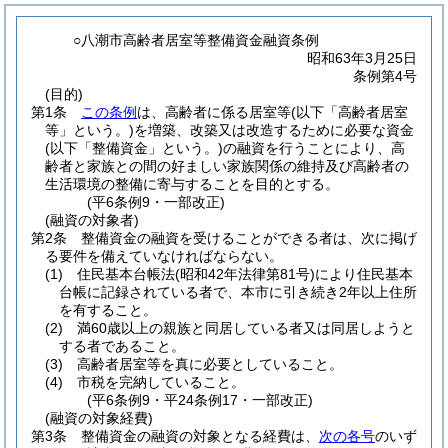
○八潮市高齢者居室等整備資金融資条例
昭和63年3月25日
条例第4号
(目的)
第1条
この条例
は、高齢者に係る居室等
(以下「高齢者居室
等」という。)
を増築、改築又は改造するために必要な資金
(以下「整備資金」という。)
の融資を行うことにより、高
齢者と家族との間の好ましい家族関係の維持及び高齢者の
生活環境の整備に寄与することを目的とする。
(平6条例9・一部改正)
(融資の対象者)
第2条
整備資金の融資を受けることができる者は、次に掲げ
る要件を備えていなければならない。
(1)
住民基本台帳法
(昭和42年法律第81号)
により住民基本
台帳に記録されている者で、本市に引き続き2年以上住所
を有すること。
(2)
満60歳以上の親族と同居している者又は同居しようと
する者であること。
(3)
高齢者居室等を真に必要としていること。
(4)
市税を完納していること。
(平6条例9・平24条例17・一部改正)
(融資の対象経費)
第3条
整備資金の融資の対象となる経費は、
次の各号
のいず