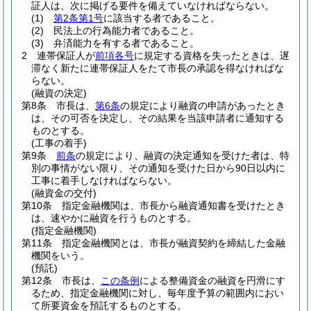
証人は、次に掲げる要件を備えていなければならない。
(1)
第2条第1号
に該当する者であること。
(2)
民法上の行為能力者であること。
(3)
弁済能力を有する者であること。
2
連帯保証人が
前項各号
に規定する資格を失ったときは、遅
滞なく新たに連帯保証人をたて市長の承認を得なければな
らない。
(融資の決定)
第8条
市長は、
第6条
の規定により融資の申請があったとき
は、その可否を決定し、その結果を当該申請者に通知する
ものとする。
(工事の着手)
第9条
前条
の規定により、融資の決定通知を受けた者は、特
別の事情がない限り、その通知を受けた日から90日以内に
工事に着手しなければならない。
(融資金の交付)
第10条
指定金融機関は、市長から融資通知書を受けたとき
は、速やかに融資を行うものとする。
(指定金融機関)
第11条
指定金融機関とは、市長が融資契約を締結した金融
機関をいう。
(預託)
第12条
市長は、
この条例
による整備資金の融資を円滑にす
るため、指定金融機関に対し、毎年度予算の範囲内におい
て所要資金を預託するものとする。