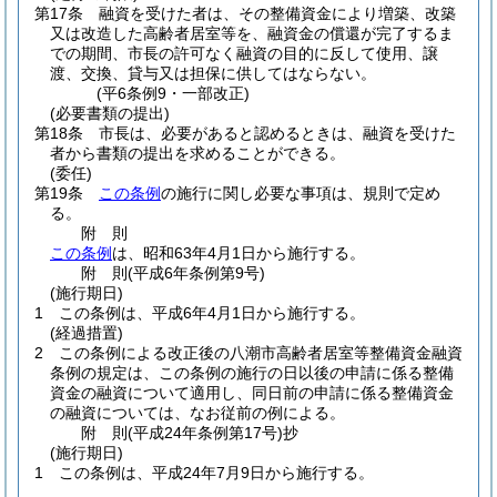
第17条
融資を受けた者は、その整備資金により増築、改築
又は改造した高齢者居室等を、融資金の償還が完了するま
での期間、市長の許可なく融資の目的に反して使用、譲
渡、交換、貸与又は担保に供してはならない。
(平6条例9・一部改正)
(必要書類の提出)
第18条
市長は、必要があると認めるときは、融資を受けた
者から書類の提出を求めることができる。
(委任)
第19条
この条例
の施行に関し必要な事項は、規則で定め
る。
附
則
この条例
は、昭和63年4月1日から施行する。
附
則
(平成6年
条例第9号)
(施行期日)
1
この条例は、平成6年4月1日から施行する。
(経過措置)
2
この条例による改正後の八潮市高齢者居室等整備資金融資
条例の規定は、この条例の施行の日以後の申請に係る整備
資金の融資について適用し、同日前の申請に係る整備資金
の融資については、なお従前の例による。
附
則
(平成24年
条例第17号)
抄
(施行期日)
1
この条例は、平成24年7月9日から施行する。