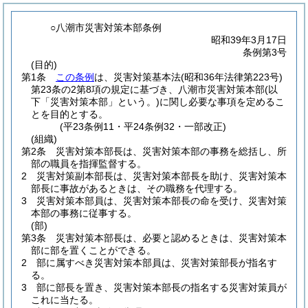
○八潮市災害対策本部条例
昭和39年3月17日
条例第3号
(目的)
第1条
この条例
は、災害対策基本法
(昭和36年法律第223号)
第23条の2第8項の規定に基づき、八潮市災害対策本部
(以
下「災害対策本部」という。)
に関し必要な事項を定めるこ
とを目的とする。
(平23条例11・平24条例32・一部改正)
(組織)
第2条
災害対策本部長は、災害対策本部の事務を総括し、所
部の職員を指揮監督する。
2
災害対策副本部長は、災害対策本部長を助け、災害対策本
部長に事故があるときは、その職務を代理する。
3
災害対策本部員は、災害対策本部長の命を受け、災害対策
本部の事務に従事する。
(部)
第3条
災害対策本部長は、必要と認めるときは、災害対策本
部に部を置くことができる。
2
部に属すべき災害対策本部員は、災害対策部長が指名す
る。
3
部に部長を置き、災害対策本部長の指名する災害対策員が
これに当たる。