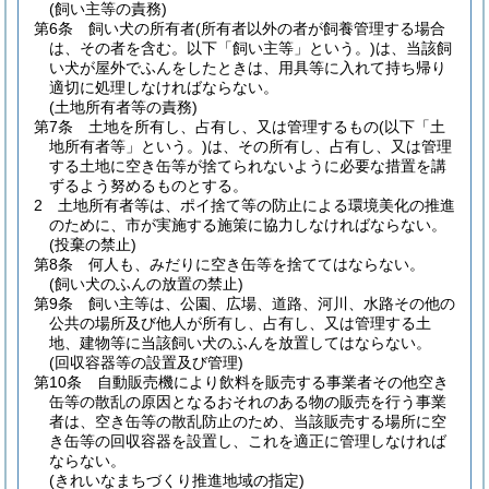
(飼い主等の責務)
第6条
飼い犬の所有者
(所有者以外の者が飼養管理する場合
は、その者を含む。以下「飼い主等」という。)
は、当該飼
い犬が屋外でふんをしたときは、用具等に入れて持ち帰り
適切に処理しなければならない。
(土地所有者等の責務)
第7条
土地を所有し、占有し、又は管理するもの
(以下「土
地所有者等」という。)
は、その所有し、占有し、又は管理
する土地に空き缶等が捨てられないように必要な措置を講
ずるよう努めるものとする。
2
土地所有者等は、ポイ捨て等の防止による環境美化の推進
のために、市が実施する施策に協力しなければならない。
(投棄の禁止)
第8条
何人も、みだりに空き缶等を捨ててはならない。
(飼い犬のふんの放置の禁止)
第9条
飼い主等は、公園、広場、道路、河川、水路その他の
公共の場所及び他人が所有し、占有し、又は管理する土
地、建物等に当該飼い犬のふんを放置してはならない。
(回収容器等の設置及び管理)
第10条
自動販売機により飲料を販売する事業者その他空き
缶等の散乱の原因となるおそれのある物の販売を行う事業
者は、空き缶等の散乱防止のため、当該販売する場所に空
き缶等の回収容器を設置し、これを適正に管理しなければ
ならない。
(きれいなまちづくり推進地域の指定)