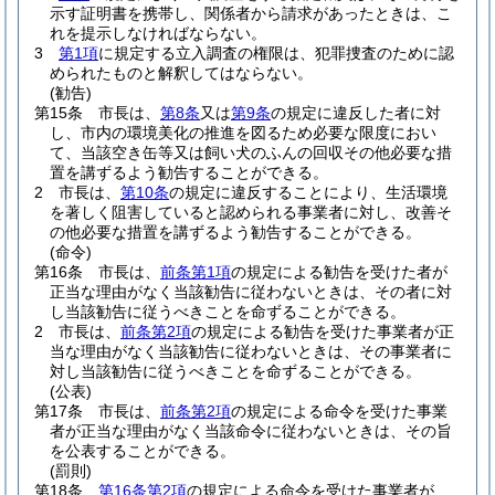
示す証明書を携帯し、関係者から請求があったときは、こ
れを提示しなければならない。
3
第1項
に規定する立入調査の権限は、犯罪捜査のために認
められたものと解釈してはならない。
(勧告)
第15条
市長は、
第8条
又は
第9条
の規定に違反した者に対
し、市内の環境美化の推進を図るため必要な限度におい
て、当該空き缶等又は飼い犬のふんの回収その他必要な措
置を講ずるよう勧告することができる。
2
市長は、
第10条
の規定に違反することにより、生活環境
を著しく阻害していると認められる事業者に対し、改善そ
の他必要な措置を講ずるよう勧告することができる。
(命令)
第16条
市長は、
前条第1項
の規定による勧告を受けた者が
正当な理由がなく当該勧告に従わないときは、その者に対
し当該勧告に従うべきことを命ずることができる。
2
市長は、
前条第2項
の規定による勧告を受けた事業者が正
当な理由がなく当該勧告に従わないときは、その事業者に
対し当該勧告に従うべきことを命ずることができる。
(公表)
第17条
市長は、
前条第2項
の規定による命令を受けた事業
者が正当な理由がなく当該命令に従わないときは、その旨
を公表することができる。
(罰則)
第18条
第16条第2項
の規定による命令を受けた事業者が、