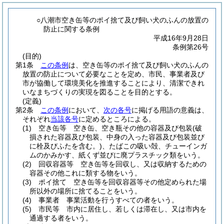
○八潮市空き缶等のポイ捨て及び飼い犬のふんの放置の
防止に関する条例
平成16年9月28日
条例第26号
(目的)
第1条
この条例
は、空き缶等のポイ捨て及び飼い犬のふんの
放置の防止について必要なことを定め、市民、事業者及び
市が協働して環境美化を推進することにより、清潔できれ
いなまちづくりの実現を図ることを目的とする。
(定義)
第2条
この条例
において、
次の各号
に掲げる用語の意義は、
それぞれ
当該各号
に定めるところによる。
(1)
空き缶等 空き缶、空き瓶その他の容器及び包装
(破
損された容器及び包装、中身の入った容器及び包装並び
に栓及びふたを含む。)
、たばこの吸い殻、チューインガ
ムのかみかす、紙くず並びに廃プラスチック類をいう。
(2)
回収容器等 空き缶等を回収し、又は収納するための
容器その他これに類する物をいう。
(3)
ポイ捨て 空き缶等を回収容器等その他定められた場
所以外の場所に捨てることをいう。
(4)
事業者 事業活動を行うすべての者をいう。
(5)
市民等 市内に居住し、若しくは滞在し、又は市内を
通過する者をいう。