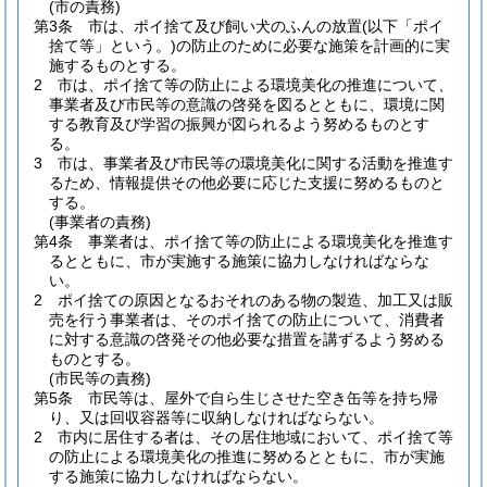
(市の責務)
第3条
市は、ポイ捨て及び飼い犬のふんの放置
(以下「ポイ
捨て等」という。)
の防止のために必要な施策を計画的に実
施するものとする。
2
市は、ポイ捨て等の防止による環境美化の推進について、
事業者及び市民等の意識の啓発を図るとともに、環境に関
する教育及び学習の振興が図られるよう努めるものとす
る。
3
市は、事業者及び市民等の環境美化に関する活動を推進す
るため、情報提供その他必要に応じた支援に努めるものと
する。
(事業者の責務)
第4条
事業者は、ポイ捨て等の防止による環境美化を推進す
るとともに、市が実施する施策に協力しなければならな
い。
2
ポイ捨ての原因となるおそれのある物の製造、加工又は販
売を行う事業者は、そのポイ捨ての防止について、消費者
に対する意識の啓発その他必要な措置を講ずるよう努める
ものとする。
(市民等の責務)
第5条
市民等は、屋外で自ら生じさせた空き缶等を持ち帰
り、又は回収容器等に収納しなければならない。
2
市内に居住する者は、その居住地域において、ポイ捨て等
の防止による環境美化の推進に努めるとともに、市が実施
する施策に協力しなければならない。