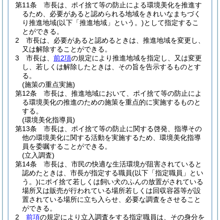
第11条
市長は、ポイ捨て等の防止による環境美化を推進す
るため、必要があると認められる地域をきれいなまちづく
り推進地域
(以下「推進地域」という。)
として指定するこ
とができる。
2
市長は、必要があると認めるときは、推進地域を変更し、
又は解除することができる。
3
市長は、
前2項
の規定により推進地域を指定し、又は変更
し、若しくは解除したときは、その旨を告示するものとす
る。
(施策の重点実施)
第12条
市長は、推進地域において、ポイ捨て等の防止によ
る環境美化の推進のための施策を重点的に実施するものと
する。
(環境美化指導員)
第13条
市長は、ポイ捨て等の防止に関する啓発、指導その
他の環境美化に関する活動を実施するため、環境美化指導
員を委嘱することができる。
(立入調査)
第14条
市長は、市民の快適な生活環境が阻害されていると
認めたときは、市長が指定する職員
(以下「指定職員」とい
う。)
にポイ捨て若しくは飼い犬のふんの放置がされている
場所又は販売が行われている場所若しくは回収容器等が設
置されている場所に立ち入らせ、必要な調査をさせること
ができる。
2
前項
の規定により立入調査をする指定職員は、その身分を