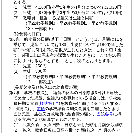
とする。
(1)
児童 4,180円
(小学1年生の4月分については2,920円)
(2)
生徒 4,920円
(中学3年生の3月分については2,210円)
(3)
教職員 担当する児童又は生徒と同額
(平22教委規則3・平26教委規則1・平27教委規則
13・一部改正)
(給食費の日額)
第6条
給食費の日額
(以下「日額」という。)
は、月額に11を
乗じて、児童については183、生徒については180で除した
額
(その額に5円未満の端数が生じたときは、これを切り捨
て、5円以上10円未満の端数が生じたときは、これを10円
に切り上げるものとする。)
とし、次のとおりとする。
(1)
児童 250円
(2)
生徒 300円
(平22教委規則3・平26教委規則1・平27教委規則
13・一部改正)
(長期欠食及び転入出の給食費の額)
第7条
学校の校長は、給食の休みの日を除き6日以上連続し
て欠食した児童、生徒又は教職員がいる場合には、学校給
食長期欠食届
(
様式第1号
)
を教育長に届け出るものとする。
2
教育長は、
前項
の学校給食長期欠食届を受理したときは、
当該児童、生徒又は教職員の給食費の額を、
当該各号
に掲
げる方法により積算するものとする。
(1)
長期欠食 欠食日数に日額を乗じた額を月額から減額
(2)
転入 喫食日数に日額を乗じた額
(転入した月の内で