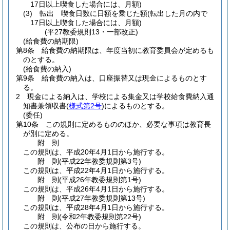
17日以上喫食した場合には、月額)
(3)
転出 喫食日数に日額を乗じた額
(転出した月の内で
17日以上喫食した場合には、月額)
(平27教委規則13・一部改正)
(給食費の納期限)
第8条
給食費の納期限は、年度当初に教育委員会が定めるも
のとする。
(給食費の納入)
第9条
給食費の納入は、口座振替又は現金によるものとす
る。
2
現金による納入は、学校による集金又は学校給食費納入通
知書兼領収書
(
様式第2号
)
によるものとする。
(委任)
第10条
この規則に定めるもののほか、必要な事項は教育長
が別に定める。
附
則
この規則は、平成20年4月1日から施行する。
附
則
(平成22年
教委規則第3号)
この規則は、平成22年4月1日から施行する。
附
則
(平成26年
教委規則第1号)
この規則は、平成26年4月1日から施行する。
附
則
(平成27年
教委規則第13号)
この規則は、平成28年4月1日から施行する。
附
則
(令和2年
教委規則第22号)
この規則は、公布の日から施行する。