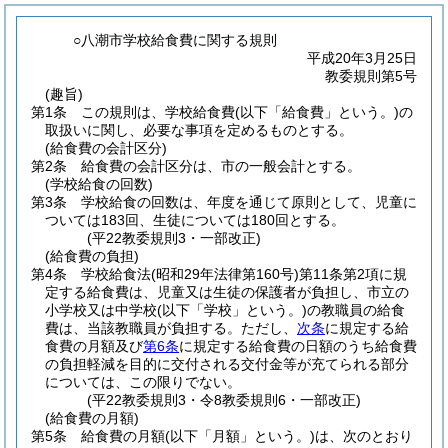
○八潮市学校給食費に関する規則
平成20年3月25日
教委規則第5号
(趣旨)
第1条
この規則は、学校給食費
(以下「給食費」という。)
の
取扱いに関し、必要な事項を定めるものとする。
(給食費の会計区分)
第2条
給食費の会計区分は、市の一般会計とする。
(学校給食の回数)
第3条
学校給食の回数は、年度を通じて原則として、児童に
ついては183回、生徒については180回とする。
(平22教委規則3・一部改正)
(給食費の負担)
第4条
学校給食法
(昭和29年法律第160号)
第11条第2項に規
定する給食費は、児童又は生徒の保護者が負担し、市立の
小学校又は中学校
(以下「学校」という。)
の教職員の給食
費は、当該教職員が負担する。
ただし、
次条
に規定する給
食費の月額及び
第6条
に規定する給食費の日額のうち給食費
の負担軽減を目的に交付される交付金等が充てられる部分
については、この限りでない。
(平22教委規則3・令8教委規則6・一部改正)
(給食費の月額)
第5条
給食費の月額
(以下「月額」という。)
は、次のとおり