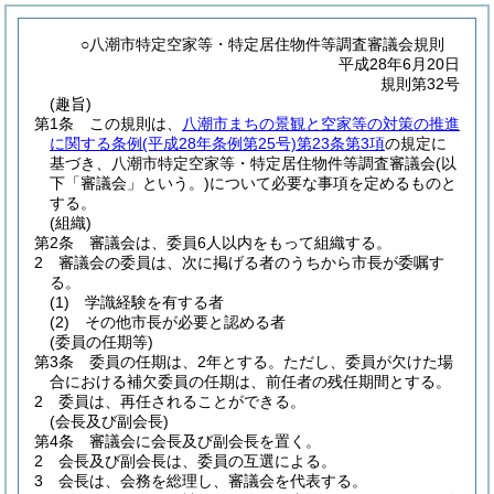
○八潮市特定空家等・特定居住物件等調査審議会規則
平成28年6月20日
規則第32号
(趣旨)
第1条
この規則は、
八潮市まちの景観と空家等の対策の推進
に関する条例
(平成28年条例第25号)
第23条第3項
の規定に
基づき、八潮市特定空家等・特定居住物件等調査審議会
(以
下「審議会」という。)
について必要な事項を定めるものと
する。
(組織)
第2条
審議会は、委員6人以内をもって組織する。
2
審議会の委員は、次に掲げる者のうちから市長が委嘱す
る。
(1)
学識経験を有する者
(2)
その他市長が必要と認める者
(委員の任期等)
第3条
委員の任期は、2年とする。
ただし、委員が欠けた場
合における補欠委員の任期は、前任者の残任期間とする。
2
委員は、再任されることができる。
(会長及び副会長)
第4条
審議会に会長及び副会長を置く。
2
会長及び副会長は、委員の互選による。
3
会長は、会務を総理し、審議会を代表する。