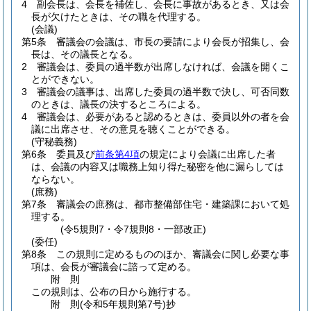
4
副会長は、会長を補佐し、会長に事故があるとき、又は会
長が欠けたときは、その職を代理する。
(会議)
第5条
審議会の会議は、市長の要請により会長が招集し、会
長は、その議長となる。
2
審議会は、委員の過半数が出席しなければ、会議を開くこ
とができない。
3
審議会の議事は、出席した委員の過半数で決し、可否同数
のときは、議長の決するところによる。
4
審議会は、必要があると認めるときは、委員以外の者を会
議に出席させ、その意見を聴くことができる。
(守秘義務)
第6条
委員及び
前条第4項
の規定により会議に出席した者
は、会議の内容又は職務上知り得た秘密を他に漏らしては
ならない。
(庶務)
第7条
審議会の庶務は、都市整備部住宅・建築課において処
理する。
(令5規則7・令7規則8・一部改正)
(委任)
第8条
この規則に定めるもののほか、審議会に関し必要な事
項は、会長が審議会に諮って定める。
附
則
この規則は、公布の日から施行する。
附
則
(令和5年
規則第7号)
抄