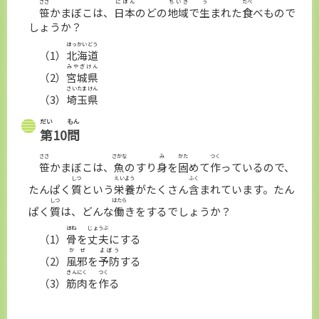
ささ
にほん
ちいき
う
たべ
笹
かまぼこは、
日本
のどの
地域
で
生
まれた
食
べもので
しょうか？
ほっかいどう
（1）
北海道
みやぎけん
（2）
宮城県
さいたまけん
（3）
埼玉県
だい
もん
第
10
問
ささ
さかな
み
かた
つく
笹
かまぼこは、
魚
のすり
身
を
固
めて
作
っているので、
しつ
えいよう
ふく
たんぱく
質
という
栄養
がたくさん
含
まれています。たん
しつ
はたら
ぱく
質
は、どんな
働
きをするでしょうか？
ほね
じょうぶ
（1）
骨
を
丈夫
にする
かぜ
よぼう
（2）
風邪
を
予防
する
きんにく
つく
（3）
筋肉
を
作
る