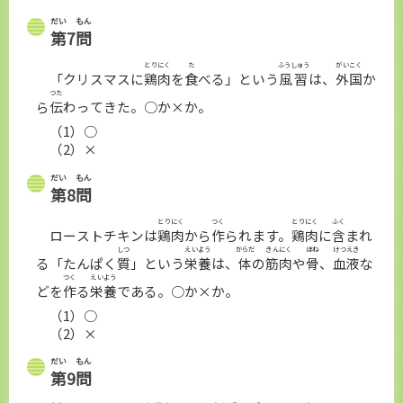
だい
もん
第
7
問
とりにく
た
ふうしゅう
がいこく
「クリスマスに
鶏肉
を
食
べる」という
風習
は、
外国
か
つた
ら
伝
わってきた。○か×か。
（1）○
（2）×
だい
もん
第
8
問
とりにく
つく
とりにく
ふく
ローストチキンは
鶏肉
から
作
られます。
鶏肉
に
含
まれ
しつ
えいよう
からだ
きんにく
ほね
けつえき
る「たんぱく
質
」という
栄養
は、
体
の
筋肉
や
骨
、
血液
な
つく
えいよう
どを
作
る
栄養
である。○か×か。
（1）○
（2）×
だい
もん
第
9
問