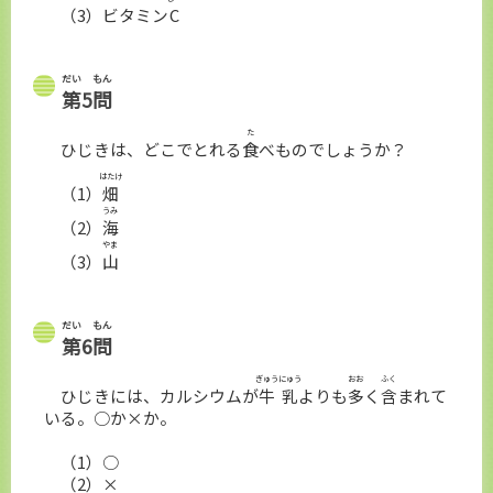
（3）ビタミン
C
だい
もん
第
5
問
た
ひじきは、どこでとれる
食
べものでしょうか？
はたけ
（1）
畑
うみ
（2）
海
やま
（3）
山
だい
もん
第
6
問
ぎゅうにゅう
おお
ふく
ひじきには、カルシウムが
牛乳
よりも
多
く
含
まれて
いる。○か×か。
（1）○
（2）×