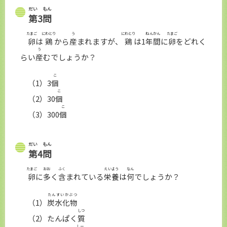
だい
もん
第
3
問
たまご
にわとり
う
にわとり
ねんかん
たまご
卵
は
鶏
から
産
まれますが、
鶏
は1
年間
に
卵
をどれく
う
らい
産
むでしょうか？
こ
（1）3
個
こ
（2）30
個
こ
（3）300
個
だい
もん
第
4
問
たまご
おお
ふく
えいよう
なん
卵
に
多
く
含
まれている
栄養
は
何
でしょうか？
たんすいかぶつ
（1）
炭水化物
しつ
（2）たんぱく
質
しー