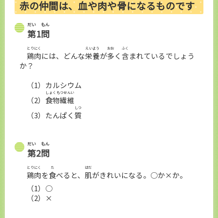
赤
の
仲間
は、
血
や
肉
や
骨
になるものです
だい
もん
第
1
問
とりにく
えいよう
おお
ふく
鶏肉
には、どんな
栄養
が
多
く
含
まれているでしょう
か？
（1）カルシウム
しょくもつせんい
（2）
食物繊維
しつ
（3）たんぱく
質
だい
もん
第
2
問
とりにく
た
はだ
鶏肉
を
食
べると、
肌
がきれいになる。○か×か。
（1）○
（2）×