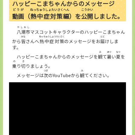
ハッピーこまちゃんからのメッセージ
どうが
ねっちゅうしょたいさくへん
こうかい
動画
（
熱中症対策編
）を
公開
しました。
やしおし
八潮市
マスコットキャラクターのハッピーこまちゃん
みな
ねっちゅうしょうたいさく
とど
から
皆
さんへ
熱中症対策
のメッセージをお
届
けしま
す。
み
あつ
なつ
ハッピーこまちゃんからのメッセージを
観
て
暑
い
夏
を
の
き
乗
り
切
りましょう。
つぎ
み
メッセージは
次
のYouTubeから
観
てください。