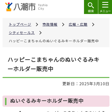
こ
の
ペ
ー
トップページ
市政情報
広報・広聴
ジ
シティセールス
の
ハッピーこまちゃんのぬいぐるみキーホルダー販売中
先
頭
本
で
ハッピーこまちゃんのぬいぐるみキ
文
す
ーホルダー販売中
こ
こ
か
更新日：2025年3月10日
ら
ぬいぐるみキーホルダー販売中