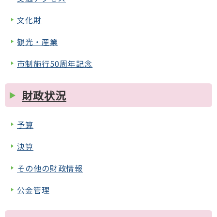
文化財
観光・産業
市制施行50周年記念
財政状況
予算
決算
その他の財政情報
公金管理