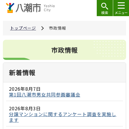
こ
の
ペ
ー
トップページ
市政情報
ジ
の
本
市政情報
先
文
頭
こ
で
こ
新着情報
す
か
ら
2026年8月7日
第1回八潮市男女共同参画審議会
2026年8月3日
分譲マンションに関するアンケート調査を実施し
ます