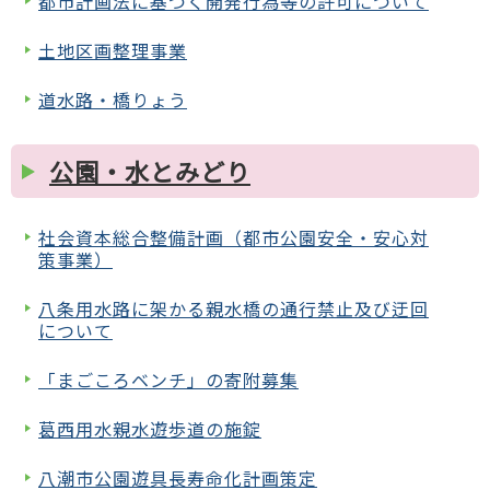
都市計画法に基づく開発行為等の許可について
土地区画整理事業
道水路・橋りょう
公園・水とみどり
社会資本総合整備計画（都市公園安全・安心対
策事業）
八条用水路に架かる親水橋の通行禁止及び迂回
について
「まごころベンチ」の寄附募集
葛西用水親水遊歩道の施錠
八潮市公園遊具長寿命化計画策定