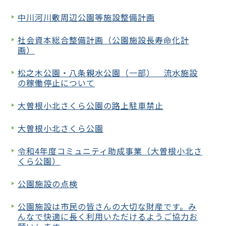
中川河川敷周辺公園等施設整備計画
社会資本総合整備計画（公園施設長寿命化計
画）
松之木公園・八条親水公園（一部） 流水施設
の稼働停止について
大曽根小北さくら公園の路上駐車禁止
大曽根小北さくら公園
令和4年度コミュニティ助成事業（大曽根小北さ
くら公園）
公園施設の点検
公園施設は市民の皆さんの大切な財産です。み
んなで快適に長く利用いただけるようご協力お