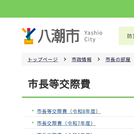
こ
の
ペ
ー
防
ジ
の
先
トップページ
市政情報
市長の部屋
頭
で
本
す
市長等交際費
文
こ
こ
か
市長等交際費（令和8年度）
ら
市長交際費（令和7年度）