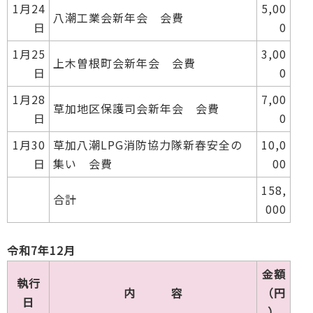
1月24
5,00
八潮工業会新年会 会費
日
0
1月25
3,00
上木曽根町会新年会 会費
日
0
1月28
7,00
草加地区保護司会新年会 会費
日
0
1月30
草加八潮LPG消防協力隊新春安全の
10,0
日
集い 会費
00
158,
合計
000
令和7年12月
金額
執行
内 容
（円
日
）