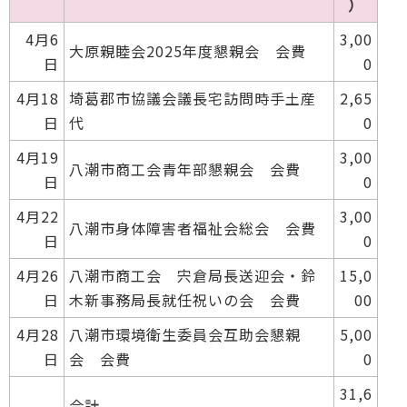
）
4月6
3,00
大原親睦会2025年度懇親会 会費
日
0
4月18
埼葛郡市協議会議長宅訪問時手土産
2,65
日
代
0
4月19
3,00
八潮市商工会青年部懇親会 会費
日
0
4月22
3,00
八潮市身体障害者福祉会総会 会費
日
0
4月26
八潮市商工会 宍倉局長送迎会・鈴
15,0
日
木新事務局長就任祝いの会 会費
00
4月28
八潮市環境衛生委員会互助会懇親
5,00
日
会 会費
0
31,6
合計