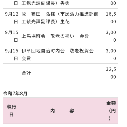
日
工観光課副課長）香典
00
9月12
故 篠田 弘様（市民活力推進部商
16,5
日
工観光課副課長）生花
00
9月15
3,00
上馬場町会 敬老の祝い 会費
日
0
9月15
伊草団地自治町内会 敬老祝賀会
3,00
日
会費
0
32,5
合計
00
令和7年8月
金額
執行
内 容
（円
日
）