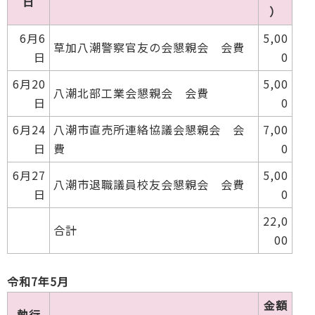
日
）
6月6
5,00
草加八潮警察官友の会懇親会 会費
日
0
6月20
5,00
八潮北部工業会懇親会 会費
日
0
6月24
八潮市直売所連絡協議会懇親会 会
7,00
日
費
0
6月27
5,00
八潮市退職議員校友会懇親会 会費
日
0
22,0
合計
00
令和7年5月
金額
執行