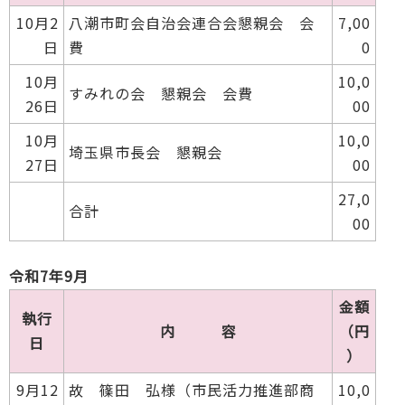
10月2
八潮市町会自治会連合会懇親会 会
7,00
日
費
0
10月
10,0
すみれの会 懇親会 会費
26日
00
10月
10,0
埼玉県市長会 懇親会
27日
00
27,0
合計
00
令和7年9月
金額
執行
内 容
（円
日
）
9月12
故 篠田 弘様（市民活力推進部商
10,0