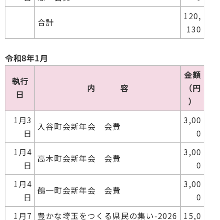
120,
合計
130
令和8年1月
金額
執行
内 容
（円
日
）
1月3
3,00
入谷町会新年会 会費
日
0
1月4
3,00
高木町会新年会 会費
日
0
1月4
3,00
鶴一町会新年会 会費
日
0
1月7
豊かな埼玉をつくる県民の集い-2026
15,0