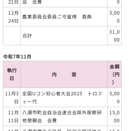
21日
会 会費
0
12月
5,00
農業委員会委員ご令室様 香典
24日
0
31,0
合計
00
令和7年11月
金額
執行
内 容
（円
日
）
11月3
全国Uコン初心者大会2025 トロフ
5,00
日
ィー代
0
11月
八潮市町会自治会連合会県外視察研
15,0
11日
修懇親会 会費
00