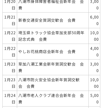
1月20
八潮市身体障害者福祉会新年会 会
3,00
日
費
0
1月21
6,00
新春交通安全賀詞交歓会 会費
日
0
1月22
埼玉県トラック協会草加支部50周年
10,0
日
記念式典 会費
00
1月22
4,00
やしお花桃商店会新年会 会費
日
0
1月23
草加八潮工業会新年賀詞交歓会 会
3,00
日
費
0
1月23
八潮市防火安全協会新年賀詞交歓
10,0
日
会 会費
00
1月24
八潮市老人クラブ連合会新年会 会
5,00
日
費
0