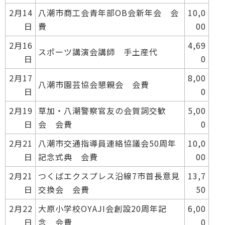
2月14
八潮市商工会青年部OB会新年会 会
10,0
日
費
00
2月16
4,69
スポーツ講演会講師 手土産代
日
0
2月17
8,00
八潮市園芸協会懇親会 会費
日
0
2月19
草加・八潮警察官友の会賀詞交歓
5,00
日
会 会費
0
2月21
八潮市交通指導員連絡協議会50周年
10,0
日
記念式典 会費
00
2月21
つくばエクスプレス沿線7市首長意見
13,7
日
交換会 会費
50
2月22
大原小学校OYAJI会創設20周年記
6,00
日
念 会費
0