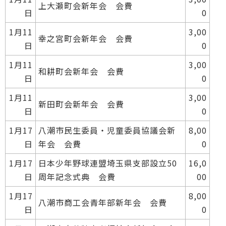
上大瀬町会新年会 会費
日
0
1月11
3,00
幸之宮町会新年会 会費
日
0
1月11
3,00
和耕町会新年会 会費
日
0
1月11
3,00
新田町会新年会 会費
日
0
1月17
八潮市民生委員・児童委員協議会新
8,00
日
年会 会費
0
1月17
日本少年野球連盟埼玉県支部設立50
16,0
日
周年記念式典 会費
00
1月17
8,00
八潮市商工会青年部新年会 会費
日
0