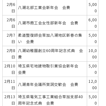
2月6
5,00
八潮北部工業会新年会 会費
日
0
2月6
6,00
八潮市商工会女性部新年会 会費
日
0
2月7
柔道整復師会草加八潮地区新春の集
5,00
日
い 会費
0
2月8
八潮幼稚園創立60周年記念式典 会
10,0
日
費
00
2月10
埼玉県宅地建物取引業協会新年会
5,00
日
会費
0
2月11
12,0
八潮青年会議所賀詞交歓会 会費
日
00
2月13
埼玉県電気工事工業組合草加支部40
5,00
日
周年記念式典 会費
0