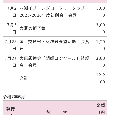
7月2
八潮イブニングロータリークラブ
5,00
日
2025-2026年度初例会 会費
0
7月5
3,00
大瀬の獅子舞
日
0
7月25
国土交通省・財務省要望活動 会食
1,20
日
費
0
7月27
大原親睦会「朝顔コンクール」懇親
3,00
日
会 会費
0
12,2
合計
00
令和7年6月
金額
執行
内 容
（円