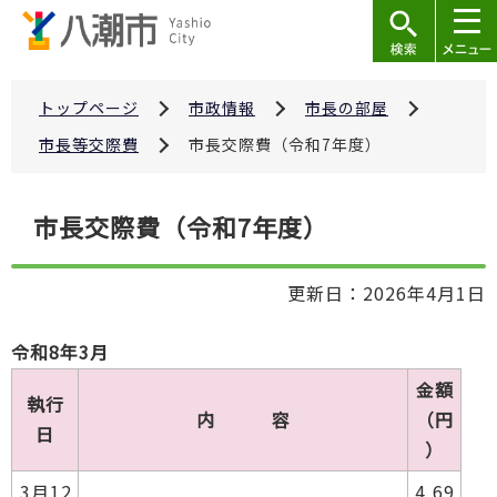
こ
の
ペ
ー
トップページ
市政情報
市長の部屋
ジ
市長等交際費
市長交際費（令和7年度）
の
先
本
市長交際費（令和7年度）
頭
文
で
こ
す
更新日：2026年4月1日
こ
か
令和8年3月
ら
金額
執行
内 容
（円
日
）
3月12
4,69