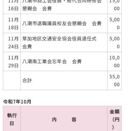
11月
八潮市商工会役員・総代合同研修会
15,0
16日
懇親会 会費
00
11月
5,00
八潮市退職議員校友会懇親会 会費
18日
0
11月
草加地区交通安全協会役員退任式
5,00
24日
会費
0
11月
10,0
八潮南工業会忘年会 会費
29日
00
55,0
合計
00
令和7年10月
金額
執行
内 容
（円
日
）