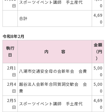
スポーツイベント講師 手土産代
日
0
4,69
合計
0
令和8年2月
金額
執行
内 容
（円
日
）
2月1
5,00
八潮市交通安全母の会新年会 会費
日
0
2月4
越谷法人会新年合同賀詞交歓会 会
5,00
日
費
0
2月5
4,69
スポーツイベント講師 手土産代
日
0