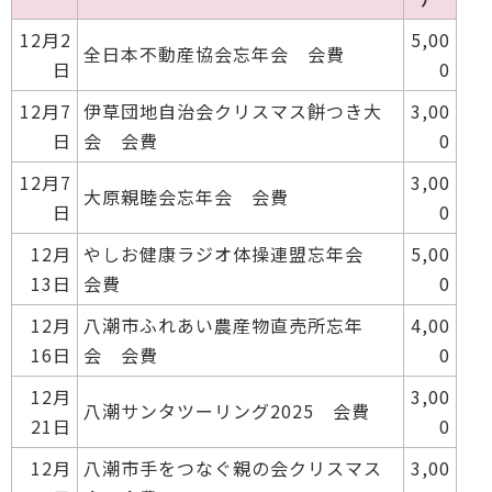
12月2
5,00
全日本不動産協会忘年会 会費
日
0
12月7
伊草団地自治会クリスマス餅つき大
3,00
日
会 会費
0
12月7
3,00
大原親睦会忘年会 会費
日
0
12月
やしお健康ラジオ体操連盟忘年会
5,00
13日
会費
0
12月
八潮市ふれあい農産物直売所忘年
4,00
16日
会 会費
0
12月
3,00
八潮サンタツーリング2025 会費
21日
0
12月
八潮市手をつなぐ親の会クリスマス
3,00