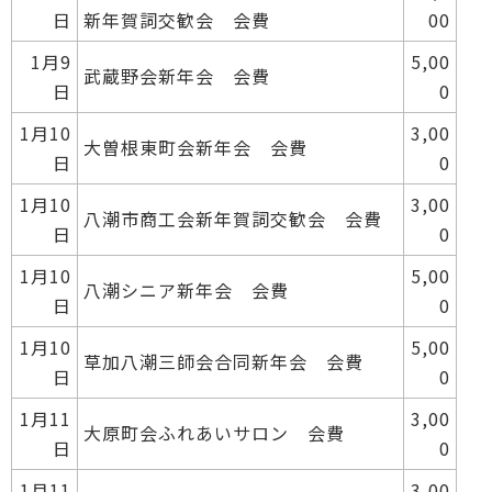
日
新年賀詞交歓会 会費
00
1月9
5,00
武蔵野会新年会 会費
日
0
1月10
3,00
大曽根東町会新年会 会費
日
0
1月10
3,00
八潮市商工会新年賀詞交歓会 会費
日
0
1月10
5,00
八潮シニア新年会 会費
日
0
1月10
5,00
草加八潮三師会合同新年会 会費
日
0
1月11
3,00
大原町会ふれあいサロン 会費
日
0
1月11
3,00