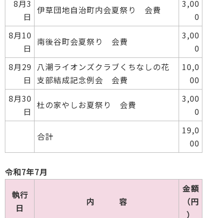
8月3
3,00
伊草団地自治町内会夏祭り 会費
日
0
8月10
3,00
南後谷町会夏祭り 会費
日
0
8月29
八潮ライオンズクラブくちなしの花
10,0
日
支部結成記念例会 会費
00
8月30
3,00
杜の家やしお夏祭り 会費
日
0
19,0
合計
00
令和7年7月
金額
執行
内 容
（円
日
）