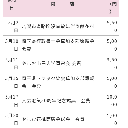
内 容
（円
日
）
5月2
5,50
八潮市道路陥没事故に伴う献花料
日
0
5月10
埼玉県行政書士会草加支部懇親会
5,00
日
会費
0
5月11
3,50
やしお市民大学同窓会 会費
日
0
5月15
埼玉県トラック協会草加支部懇親
5,00
日
会 会費
0
5月17
10,0
大広電気50周年記念式典 会費
日
00
5月20
5,00
やしお花桃商店会総会 会費
日
0