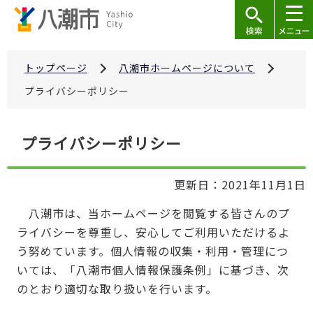
こ
の
ペ
ー
トップページ
八潮市ホームページについて
ジ
プライバシーポリシー
の
先
本
プライバシーポリシー
頭
文
で
こ
す
更新日：2021年11月1日
こ
か
八潮市は、当ホームページを閲覧する皆さんのプ
ら
ライバシーを尊重し、安心してご利用いただけるよ
う努めています。個人情報の収集・利用・管理につ
いては、「八潮市個人情報保護条例」に基づき、次
のとおり適切な取り扱いを行います。