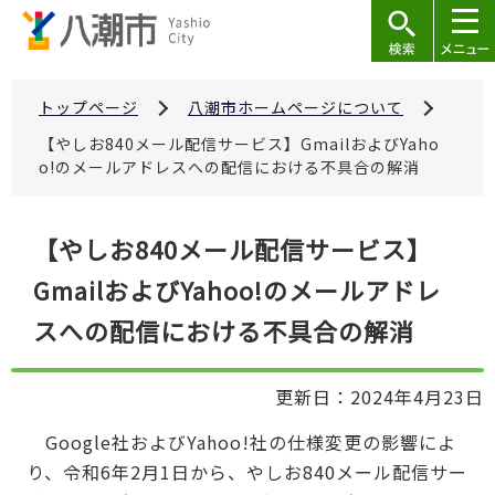
こ
の
ペ
ー
トップページ
八潮市ホームページについて
ジ
【やしお840メール配信サービス】GmailおよびYaho
の
o!のメールアドレスへの配信における不具合の解消
先
頭
本
【やしお840メール配信サービス】
で
文
す
GmailおよびYahoo!のメールアドレ
こ
こ
スへの配信における不具合の解消
か
ら
更新日：2024年4月23日
Google社およびYahoo!社の仕様変更の影響によ
り、令和6年2月1日から、やしお840メール配信サー