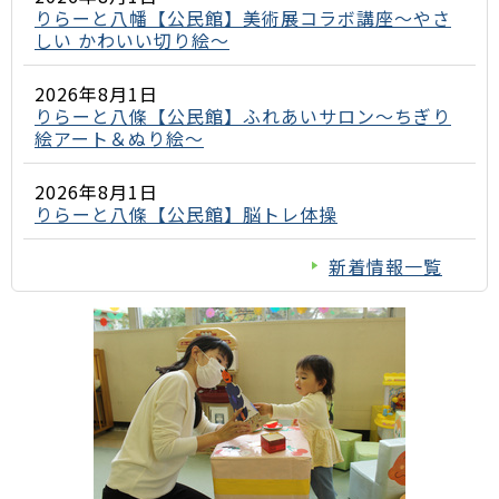
りらーと八幡【公民館】美術展コラボ講座～やさ
しい かわいい切り絵～
2026年8月1日
りらーと八條【公民館】ふれあいサロン～ちぎり
絵アート＆ぬり絵～
2026年8月1日
りらーと八條【公民館】脳トレ体操
新着情報一覧