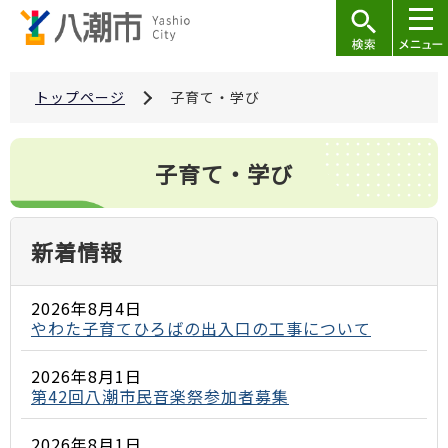
こ
の
ペ
ー
トップページ
子育て・学び
ジ
の
本
子育て・学び
先
文
頭
こ
で
こ
新着情報
す
か
ら
2026年8月4日
やわた子育てひろばの出入口の工事について
2026年8月1日
第42回八潮市民音楽祭参加者募集
2026年8月1日