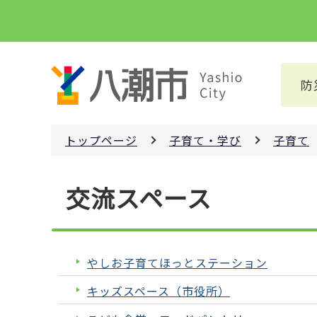
こ
の
ペ
ー
防
ジ
の
先
トップページ
子育て・学び
子育て
頭
で
本
す
交流スペース
文
こ
こ
か
やしお子育てほっとステーション
ら
キッズスペース（市役所）