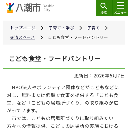
こ
の
ペ
ー
トップページ
子育て・学び
子育て
ジ
交流スペース
こども食堂・フードパントリー
の
先
本
こども食堂・フードパントリー
頭
文
で
こ
す
更新日：2026年5月7日
こ
か
NPO法人やボランティア団体などがこどもなどに
ら
対し、無料または低額で食事を提供する「こども食
堂」など「こどもの居場所づくり」の取り組みが広
がっています。
市では、こどもの居場所づくりに取り組みたい
方々への情報提供、こどもの居場所の実施における