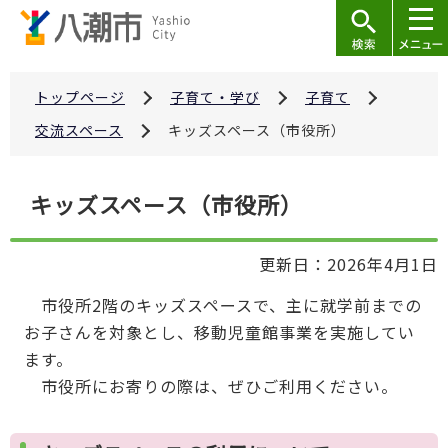
こ
の
ペ
ー
トップページ
子育て・学び
子育て
ジ
交流スペース
キッズスペース（市役所）
の
先
本
キッズスペース（市役所）
頭
文
で
こ
す
更新日：2026年4月1日
こ
か
市役所2階のキッズスペースで、主に就学前までの
ら
お子さんを対象とし、移動児童館事業を実施してい
ます。
市役所にお寄りの際は、ぜひご利用ください。