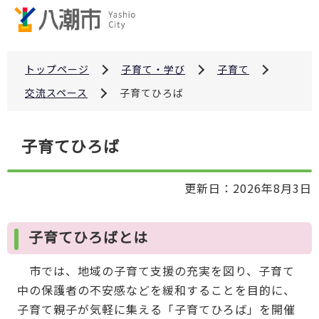
こ
の
ペ
ー
トップページ
子育て・学び
子育て
ジ
交流スペース
子育てひろば
の
先
本
子育てひろば
頭
文
で
こ
す
更新日：2026年8月3日
こ
か
ら
子育てひろばとは
市では、地域の子育て支援の充実を図り、子育て
中の保護者の不安感などを緩和することを目的に、
子育て親子が気軽に集える「子育てひろば」を開催