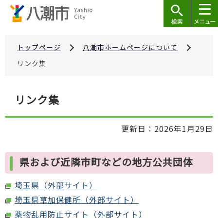
こ
の
ペ
ー
トップページ
八潮市ホームページについて
ジ
リンク集
の
先
本
リンク集
頭
文
で
こ
す
更新日：2026年1月29日
こ
か
ら
県および近隣市町などの地方公共団体
埼玉県（外部サイト）
埼玉県草加保健所（外部サイト）
薬物乱用防止サイト（外部サイト）