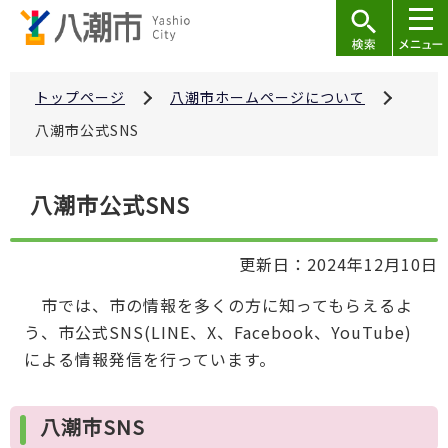
こ
の
ペ
ー
トップページ
八潮市ホームページについて
ジ
八潮市公式SNS
の
先
本
八潮市公式SNS
頭
文
で
こ
す
更新日：2024年12月10日
こ
か
市では、市の情報を多くの方に知ってもらえるよ
ら
う、市公式SNS(LINE、X、Facebook、YouTube)
による情報発信を行っています。
八潮市SNS