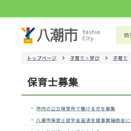
こ
の
ペ
ー
防
ジ
の
先
トップページ
子育て・学び
子育て
頭
で
本
す
保育士募集
文
こ
こ
か
市内の公立保育所で働ける方を募集
ら
八潮市保育士奨学金返済支援事業補助金に