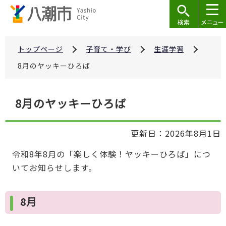
こ
の
ペ
ー
トップページ
子育て・学び
生涯学習
ジ
8月のヤッキーひろば
の
先
本
8月のヤッキーひろば
頭
文
で
こ
す
更新日：2026年8月1日
こ
か
令和8年8月の「楽しく体験！ヤッキーひろば」につ
ら
いてお知らせします。
8月