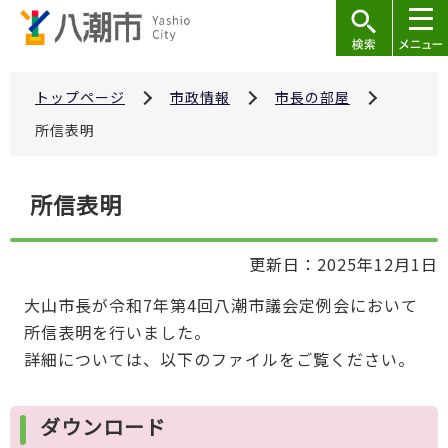
こ
の
ペ
ー
トップページ
市政情報
市長の部屋
ジ
所信表明
の
先
本
所信表明
頭
文
で
こ
す
更新日：2025年12月1日
こ
か
大山市長が令和7年第4回八潮市議会定例会において
ら
所信表明を行いました。
詳細については、以下のファイルをご覧ください。
ダウンロード