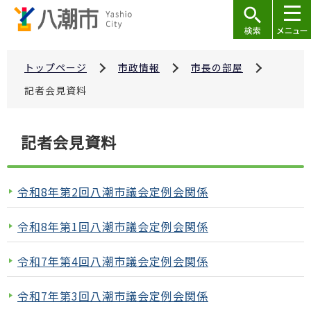
こ
の
ペ
ー
トップページ
市政情報
市長の部屋
ジ
記者会見資料
の
先
本
記者会見資料
頭
文
で
こ
す
こ
令和8年第2回八潮市議会定例会関係
か
ら
令和8年第1回八潮市議会定例会関係
令和7年第4回八潮市議会定例会関係
令和7年第3回八潮市議会定例会関係