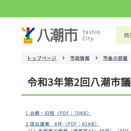
こ
の
ペ
ー
防
ジ
の
先
トップページ
市政情報
市長の部屋
頭
で
本
す
令和3年第2回八潮市
文
こ
こ
か
ら
1.会期・日程（PDF：70KB）
2.提出議案 6件（PDF：61KB）
（1）条例案の概要（議案第44～48号）（PDF：