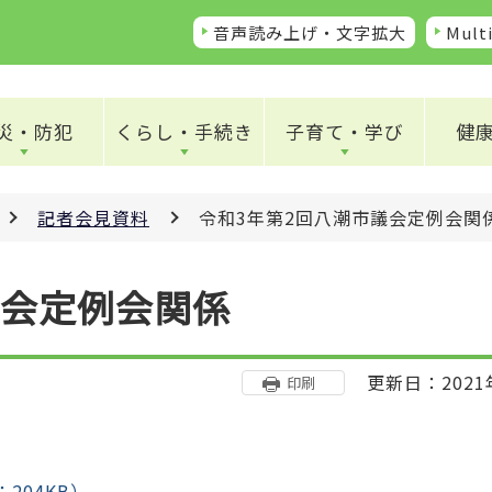
音声読み上げ・文字拡大
Multi
災・防犯
くらし・手続き
子育て・学び
健
記者会見資料
令和3年第2回八潮市議会定例会関
議会定例会関係
更新日：2021
印刷
204KB）