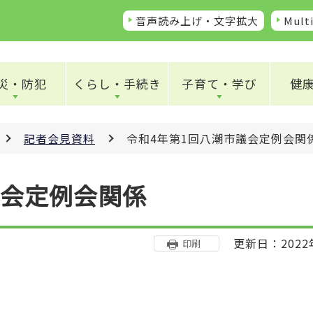
音声読み上げ・文字拡大
Multi
災・防犯
くらし・手続き
子育て・学び
健
記者会見資料
令和4年第1回八潮市議会定例会関
議会定例会関係
更新日：2022
印刷