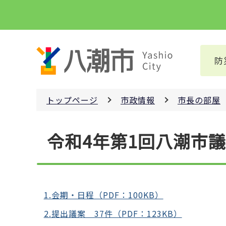
こ
の
ペ
ー
防
ジ
の
先
トップページ
市政情報
市長の部屋
頭
で
本
す
令和4年第1回八潮市
文
こ
こ
か
ら
1.会期・日程（PDF：100KB）
2.提出議案 37件（PDF：123KB）