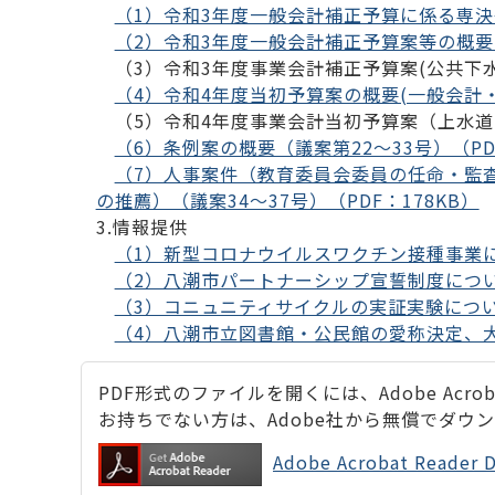
（1）令和3年度一般会計補正予算に係る専決処
（2）令和3年度一般会計補正予算案等の概要(
（3）令和3年度事業会計補正予算案(公共下水
（4）令和4年度当初予算案の概要(一般会計・特
（5）令和4年度事業会計当初予算案（上水道事
（6）条例案の概要（議案第22～33号）（PDF
（7）人事案件（教育委員会委員の任命・監
の推薦）（議案34～37号）（PDF：178KB）
3.情報提供
（1）新型コロナウイルスワクチン接種事業につ
（2）八潮市パートナーシップ宣誓制度について
（3）コニュニティサイクルの実証実験について
（4）八潮市立図書館・公民館の愛称決定、大
PDF形式のファイルを開くには、Adobe Acrobat
お持ちでない方は、Adobe社から無償でダウ
Adobe Acrobat Rea