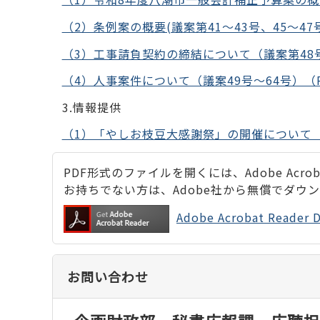
（2）条例案の概要(議案第41～43号、45～47号
（3）工事請負契約の締結について（議案第48号)
（4）人事案件について（議案49号～64号）（PD
3.情報提供
（1）「やしお枝豆大感謝祭」の開催について（PD
PDF形式のファイルを開くには、Adobe Acrobat
お持ちでない方は、Adobe社から無償でダウ
Adobe Acrobat Rea
お問い合わせ