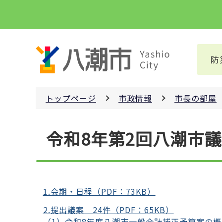
こ
の
ペ
ー
防
ジ
の
先
トップページ
市政情報
市長の部屋
頭
で
本
す
令和8年第2回八潮市
文
こ
こ
か
ら
1.会期・日程（PDF：73KB）
2.提出議案 24件（PDF：65KB）
（1）令和8年度八潮市一般会計補正予算案の概要