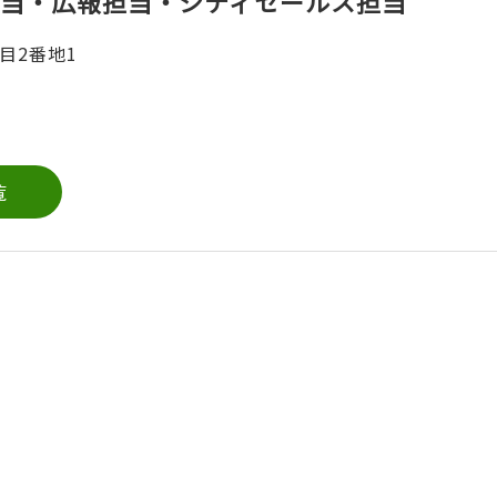
当・広報担当・シティセールス担当
目2番地1
覧