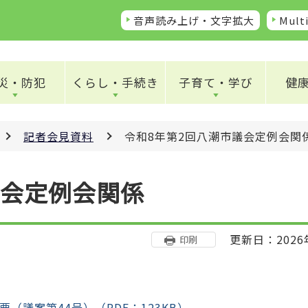
音声読み上げ・文字拡大
Multi
災・防犯
くらし・手続き
子育て・学び
健
記者会見資料
令和8年第2回八潮市議会定例会関
議会定例会関係
更新日：2026
印刷
（議案第44号）（PDF：123KB）