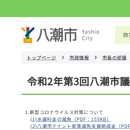
こ
の
ペ
ー
防
ジ
の
先
トップページ
市政情報
市長の部屋
頭
で
本
す
令和2年第3回八潮市
文
こ
こ
か
ら
1.新型コロナウイルス対策について
(1)水道料金の減免（PDF：155KB）
(2)八潮市テナント家賃減免支援助成金（PDF