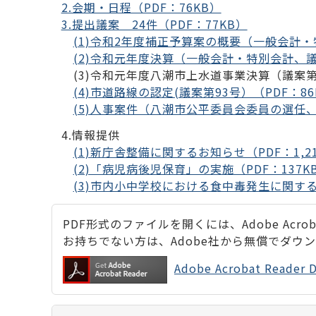
2.会期・日程（PDF：76KB）
3.提出議案 24件（PDF：77KB）
(1)令和2年度補正予算案の概要（一般会計・特
(2)令和元年度決算（一般会計・特別会計、議案
(3)令和元年度八潮市上水道事業決算（議案第
(4)市道路線の認定(議案第93号）（PDF：86
(5)人事案件（八潮市公平委員会委員の選任、議
4.情報提供
(1)新庁舎整備に関するお知らせ（PDF：1,21
(2)「病児病後児保育」の実施（PDF：137K
(3)市内小中学校における食中毒発生に関する対
PDF形式のファイルを開くには、Adobe Acrobat
お持ちでない方は、Adobe社から無償でダウ
Adobe Acrobat Rea