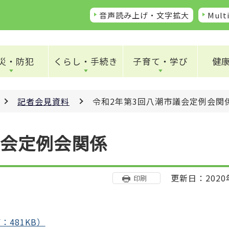
音声読み上げ・文字拡大
Multi
災・防犯
くらし・手続き
子育て・学び
健
記者会見資料
令和2年第3回八潮市議会定例会関
議会定例会関係
更新日：2020
印刷
：481KB）