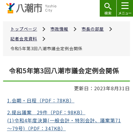
こ
の
ペ
ー
トップページ
市政情報
市長の部屋
ジ
記者会見資料
の
令和5年第3回八潮市議会定例会関係
先
頭
本
で
令和5年第3回八潮市議会定例会関係
文
す
こ
更新日：2023年8月31日
こ
か
1.会期・日程（PDF：78KB）
ら
2.提出議案 29件（PDF：98KB）
(1)令和4年度決算(一般会計・特別会計、議案第71
～79号)（PDF：347KB）