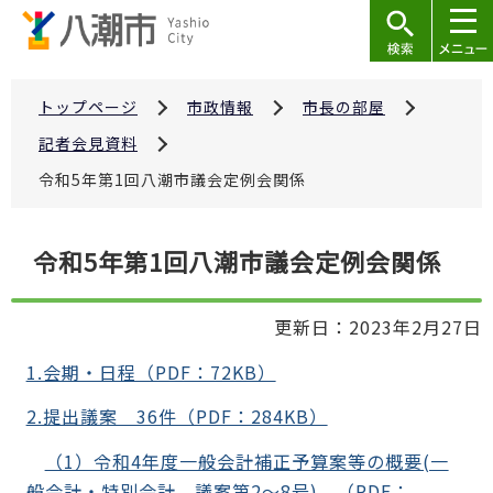
こ
の
ペ
ー
トップページ
市政情報
市長の部屋
ジ
記者会見資料
の
令和5年第1回八潮市議会定例会関係
先
頭
本
で
令和5年第1回八潮市議会定例会関係
文
す
こ
更新日：2023年2月27日
こ
か
1.会期・日程（PDF：72KB）
ら
2.提出議案 36件（PDF：284KB）
（1）令和4年度一般会計補正予算案等の概要(一
般会計・特別会計、議案第2～8号) （PDF：