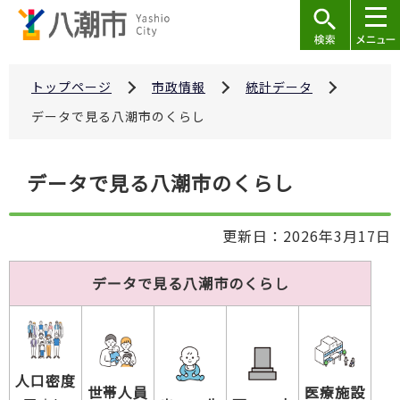
こ
の
ペ
ー
トップページ
市政情報
統計データ
ジ
データで見る八潮市のくらし
の
先
本
データで見る八潮市のくらし
頭
文
で
こ
す
更新日：2026年3月17日
こ
か
データで見る八潮市のくらし
ら
人口密度
世帯人員
医療施設