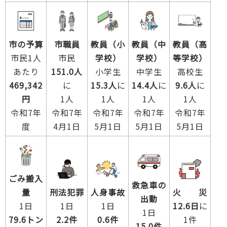
教員（中
市の予算
市職員
教員（小
教員（高
学校）
市民1人
市民
学校）
等学校）
中学生
あたり
151.0人
小学生
高校生
14.4人
に
469,342
に
15.3人
に
9.6人
に
1人
円
1人
1人
1人
令和7年
令和7年
令和7年
令和7年
令和7年
5月1日
度
4月1日
5月1日
5月1日
ごみ搬入
救急車の
量
刑法犯罪
火 災
人身事故
出動
1日
1日
12.6日
に
1日
1日
79.6トン
2.2件
1件
0.6件
15.0件