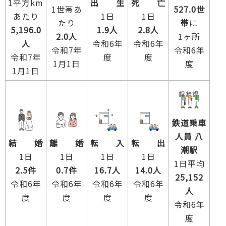
1平方km
出 生
死 亡
1世帯あ
527.0世
あたり
1日
1日
たり
帯
に
5,196.0
1.9人
2.8人
2.0人
1ヶ所
人
令和6年
令和6年
令和7年
令和6年
令和7年
度
度
1月1日
度
1月1日
鉄道乗車
人員 八
結 婚
離 婚
転 入
転 出
潮駅
1日
1日
1日
1日
1日平均
2.5件
0.7件
16.7人
14.0人
25,152
令和6年
令和6年
令和6年
令和6年
人
度
度
度
度
令和6年
度