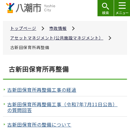
こ
の
ペ
ー
トップページ
市政情報
ジ
アセットマネジメント(公共施設マネジメント）
の
古新田保育所再整備
先
頭
本
で
古新田保育所再整備
文
す
こ
こ
古新田保育所再整備工事の経過
か
ら
古新田保育所再整備工事（令和7年7月11日公告）
の質問回答
古新田保育所の整備について