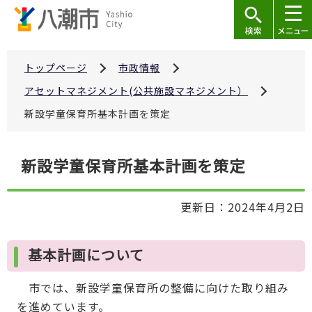
こ
の
ペ
ー
トップページ
市政情報
ジ
アセットマネジメント(公共施設マネジメント）
の
新設学童保育所基本計画を策定
先
頭
本
で
新設学童保育所基本計画を策定
文
す
こ
更新日：2024年4月2日
こ
か
ら
基本計画について
市では、新設学童保育所の整備に向けた取り組み
を進めています。