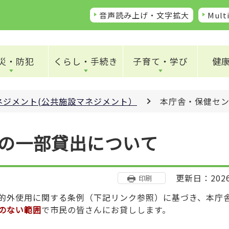
音声読み上げ・文字拡大
Multi
災・防犯
くらし・手続き
子育て・学び
健
ネジメント(公共施設マネジメント）
本庁舎・保健セ
の一部貸出について
更新日：202
印刷
的外使用に関する条例（下記リンク参照）に基づき、本庁
のない範囲
で市民の皆さんにお貸しします。