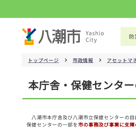
こ
の
ペ
ー
防
ジ
の
先
トップページ
市政情報
アセットマ
頭
で
本
す
本庁舎・保健センター
文
こ
こ
か
ら
八潮市本庁舎及び八潮市立保健センターの目
保健センターの一部を
市の事務及び事業に支障