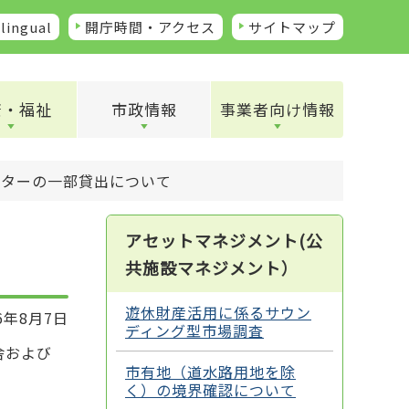
lingual
開庁時間・アクセス
サイトマップ
康・福祉
市政情報
事業者向け情報
ンターの一部貸出について
アセットマネジメント(公
共施設マネジメント）
遊休財産活用に係るサウン
6年8月7日
ディング型市場調査
舎および
市有地（道水路用地を除
く）の境界確認について