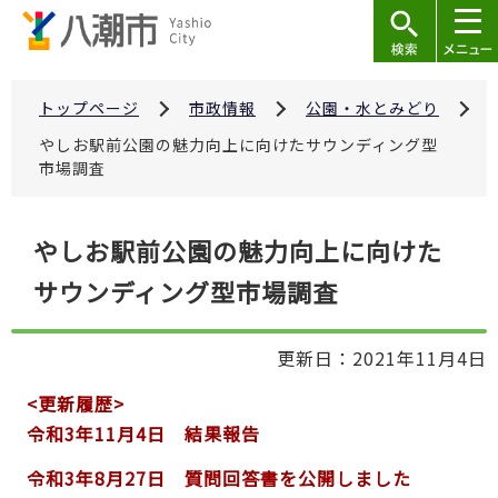
こ
の
ペ
ー
トップページ
市政情報
公園・水とみどり
ジ
やしお駅前公園の魅力向上に向けたサウンディング型
の
市場調査
先
頭
本
やしお駅前公園の魅力向上に向けた
で
文
す
サウンディング型市場調査
こ
こ
か
更新日：2021年11月4日
ら
<更新履歴>
令和3年11月4日 結果報告
令和3年8月27日 質問回答書を公開しました