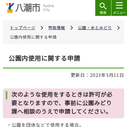
こ
の
ペ
ー
トップページ
市政情報
公園・水とみどり
ジ
公園内使用に関する申請
の
先
本
公園内使用に関する申請
頭
文
で
こ
す
更新日：2023年5月11日
こ
か
ら
次のような使用をするときは許可が必
要となりますので、事前に公園みどり
課へ相談のうえで申請してください。
・公園を団体などで使用する場合。