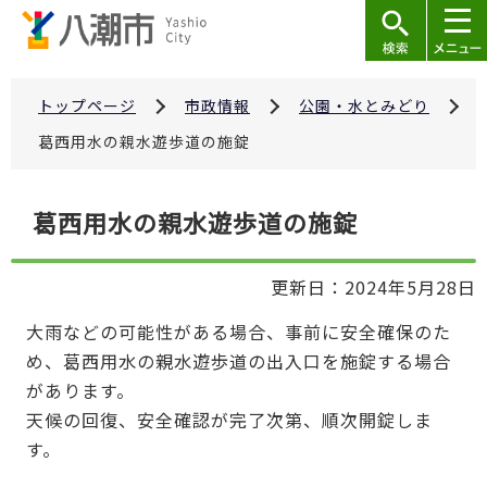
こ
の
ペ
ー
トップページ
市政情報
公園・水とみどり
ジ
葛西用水の親水遊歩道の施錠
の
先
本
葛西用水の親水遊歩道の施錠
頭
文
で
こ
す
更新日：2024年5月28日
こ
か
大雨などの可能性がある場合、事前に安全確保のた
ら
め、葛西用水の親水遊歩道の出入口を施錠する場合
があります。
天候の回復、安全確認が完了次第、順次開錠しま
す。