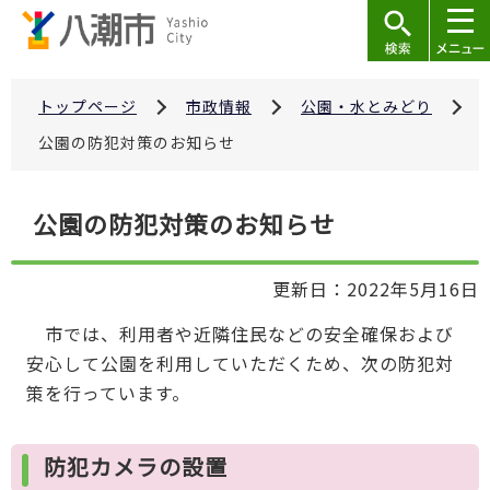
こ
の
ペ
ー
トップページ
市政情報
公園・水とみどり
ジ
公園の防犯対策のお知らせ
の
先
本
公園の防犯対策のお知らせ
頭
文
で
こ
す
更新日：2022年5月16日
こ
か
市では、利用者や近隣住民などの安全確保および
ら
安心して公園を利用していただくため、次の防犯対
策を行っています。
防犯カメラの設置