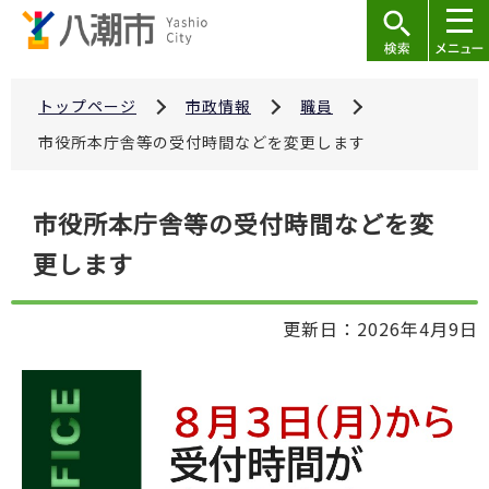
こ
の
ペ
ー
トップページ
市政情報
職員
ジ
市役所本庁舎等の受付時間などを変更します
の
先
本
市役所本庁舎等の受付時間などを変
頭
文
で
更します
こ
す
こ
か
更新日：2026年4月9日
ら