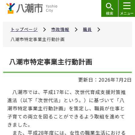
こ
の
ペ
ー
トップページ
市政情報
職員
ジ
八潮市特定事業主行動計画
の
先
本
八潮市特定事業主行動計画
頭
文
で
こ
す
更新日：2026年7月2日
こ
か
八潮市では、平成17年に、次世代育成支援対策推
ら
進法（以下「次世代法」という。）に基づいて「八
潮市特定事業主行動計画」を策定し、職員が仕事と
子育ての両立を図ることができるよう取組を進めて
きました。
また、平成28年度には、女性の職業生活における