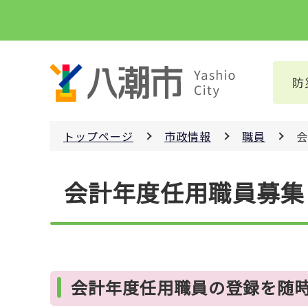
こ
の
ペ
ー
防
ジ
の
先
トップページ
市政情報
職員
会
頭
で
本
す
会計年度任用職員募集
文
こ
こ
か
ら
会計年度任用職員の登録を随