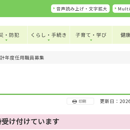
音声読み上げ・文字拡大
Multi
災・防犯
くらし・手続き
子育て・学び
健
計年度任用職員募集
更新日：202
印刷
時受け付けています