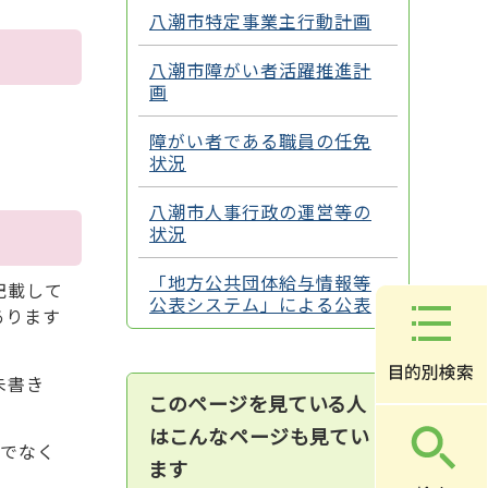
八潮市特定事業主行動計画
八潮市障がい者活躍推進計
画
障がい者である職員の任免
状況
八潮市人事行政の運営等の
状況
「地方公共団体給与情報等
記載して
公表システム」による公表
あります
朱書き
このページを見ている人
はこんなページも見てい
でなく
ます