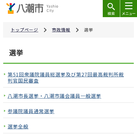
こ
の
ペ
ー
トップページ
市政情報
選挙
ジ
の
本
選挙
先
文
頭
こ
で
こ
第51回衆議院議員総選挙及び第27回最高裁判所裁
す
か
判官国民審査
ら
八潮市長選挙・八潮市議会議員一般選挙
参議院議員通常選挙
選挙全般