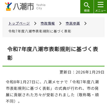
こ
の
ペ
ー
トップページ
市政情報
市民参画
ジ
令和7年度八潮市表彰規則に基づく表彰
の
先
本
令和7年度八潮市表彰規則に基づく表
頭
文
で
彰
こ
す
こ
か
更新日：2026年1月29日
ら
令和8年1月27日に、八潮メセナで「令和7年度八潮
市表彰規則に基づく表彰」の式典が行われ、市の発
展に貢献された方々が受彰されました（敬称略・順
不同）。