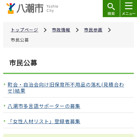
こ
の
ペ
ー
トップページ
市政情報
市民参画
ジ
市民公募
の
先
本
市民公募
頭
文
で
こ
す
こ
町会・自治会向け旧保育所不用品の落札(見積合わ
か
せ)結果
ら
八潮市多言語サポーターの募集
「女性人材リスト」登録者募集