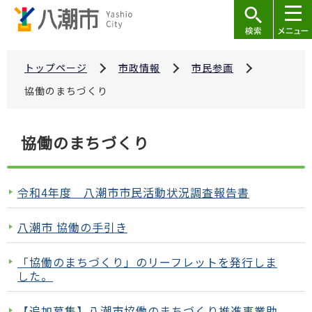
こ
の
ペ
ー
トップページ
市政情報
市民参画
ジ
協働のまちづくり
の
先
本
協働のまちづくり
頭
文
で
こ
す
こ
令和4年度 八潮市市民活動状況調査報告書
か
ら
八潮市 協働の手引き
「協働のまちづくり」のリーフレットを発行しま
した。
【追加募集】八潮市協働のまちづくり推進事業助